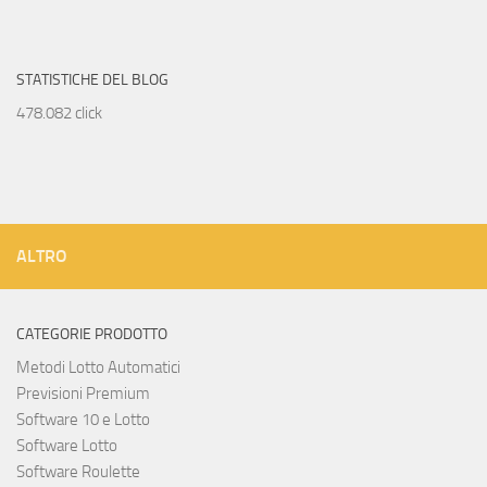
STATISTICHE DEL BLOG
478.082 click
ALTRO
CATEGORIE PRODOTTO
Metodi Lotto Automatici
Previsioni Premium
Software 10 e Lotto
Software Lotto
Software Roulette