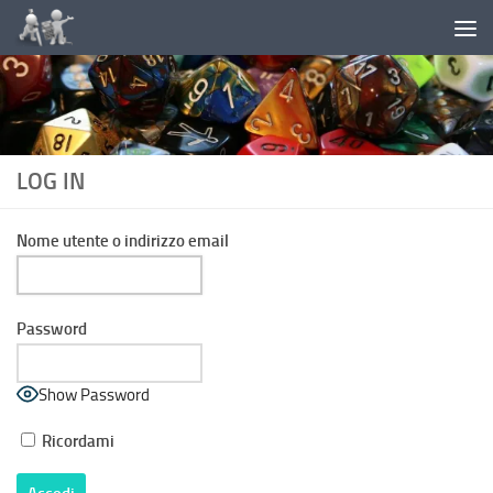
+18 Puoi giocare solo se maggiorenne - Il gioco
Salta al contenuto
può causare dipendenza patologica -
Consulta le
probabilità di vincita sito ADM
LOG IN
Nome utente o indirizzo email
Password
Show Password
Ricordami