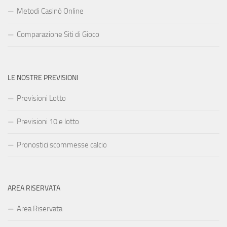
Metodi Casinò Online
Comparazione Siti di Gioco
LE NOSTRE PREVISIONI
Previsioni Lotto
Previsioni 10 e lotto
Pronostici scommesse calcio
AREA RISERVATA
Area Riservata