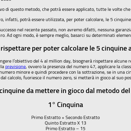
ttivo di questo metodo, che potrà essere applicato, tutte le volte ch
infatti, potrà essere utilizzata, per poter calcolare, le 5 cinquine,
successo nel recente passato, non avremo difatti, nessuna garanzi
uro. Ad ogni modo, è sempre meglio, basarci su determinati elementi
 rispettare per poter calcolare le 5 cinquine a
iungere l’obiettivo del 4 al million day, bisognerà rispettare alcune 
lla
previsione
, ovvero la presenza del numero 47, applicare la class
ero minore e quindi procedere con la sottrazione, se in una cin
 dal calcolo, fuoriesce il numero zero, si metterà in gioco al suo po
cinquine da mettere in gioco dal metodo del 
1° Cinquina
Primo Estratto + Secondo Estratto
Quinto Estratto X 13
Primo Estratto – 15