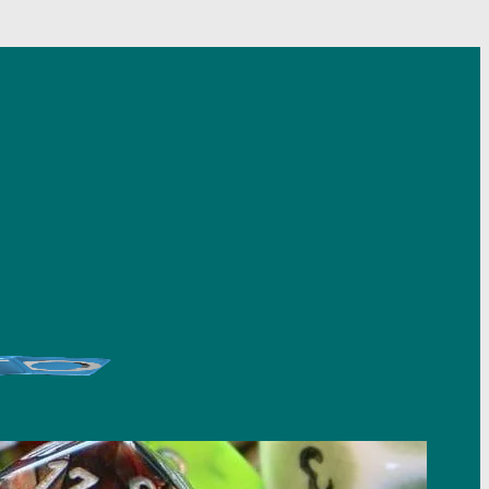
nsulta le
probabilità di vincita sito ADM