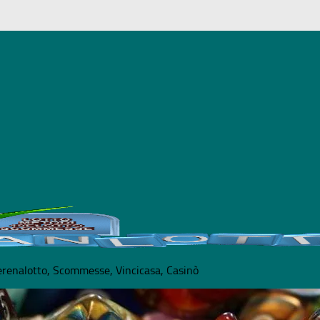
e - Il gioco può causare dipendenza patologica - Co
uperenalotto, Scommesse, Vincicasa, Casinò