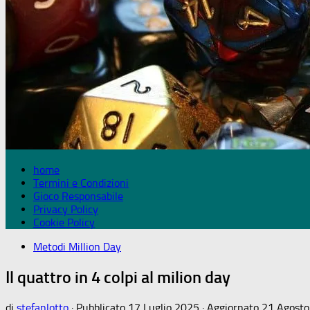
home
Termini e Condizioni
Gioco Responsabile
Privacy Policy
Cookie Policy
Metodi Million Day
Il quattro in 4 colpi al milion day
di
stefanlotto
· Pubblicato
17 Luglio 2025
· Aggiornato
21 Agost