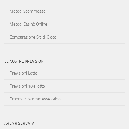
Metodi Scommesse
Metodi Casinò Online
Comparazione Siti di Gioco
LE NOSTRE PREVISIONI
Previsioni Lotto
Previsioni 10 e lotto
Pronostici scommesse calcio
AREA RISERVATA