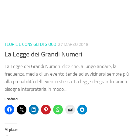
TEORIE E CONSIGLI DI GIOCO
27 MARZO 2018
La Legge dei Grandi Numeri
La Legge dei Grandi Numeri dice che, a lungo andare, la
frequenza media di un evento tende ad avvicinarsi sempre più
alla probabilità dell’evento stesso. La legge dei grandi numeri
bisogna interpretarla in modo...
Condividi:
Mi piace: