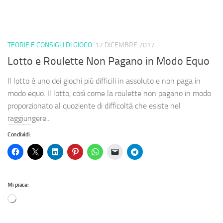
TEORIE E CONSIGLI DI GIOCO
12 DICEMBRE 2017
Lotto e Roulette Non Pagano in Modo Equo
Il lotto è uno dei giochi più difficili in assoluto e non paga in
modo equo. Il lotto, così come la roulette non pagano in modo
proporzionato al quoziente di difficoltà che esiste nel
raggiungere...
Condividi:
Mi piace: