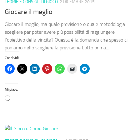
TEORIE E CONSIGLI DI GIOCO
2 DICEMBRE 2015
Giocare il meglio
Giocare il meglio, ma quale previsione o quale metodologia
scegliere per poter avere più possibilità di raggiungere
l’obiettivo della vincita? Questa è la domanda che spesso ci
poniamo nello scegliere la previsione Lotto prima...
Condividi:
Mi piace: