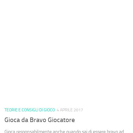
TEORIE E CONSIGLI DI GIOCO
4 APRILE 2017
Gioca da Bravo Giocatore
Gioca responsabilmente anche quando sai di essere bravo ad