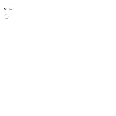
Mi piace: