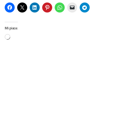
Mi piace: