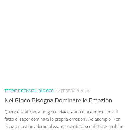
TEORIE E CONSIGLI DI GIOCO
17 FEBBRAIO 2020
Nel Gioco Bisogna Dominare le Emozioni
Quando si affronta un gioco, riveste articolare importanza il
fatto di saper dominare le proprie emozioni. Ad esempio, Non
bisogna lasciarsi demoralizzare, o sentirsi sconfitti, se qualche