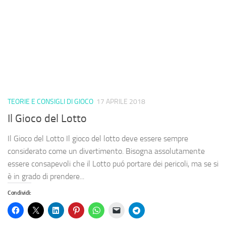
TEORIE E CONSIGLI DI GIOCO
17 APRILE 2018
Il Gioco del Lotto
Il Gioco del Lotto Il gioco del lotto deve essere sempre
considerato come un divertimento. Bisogna assolutamente
essere consapevoli che il Lotto puó portare dei pericoli, ma se si
è in grado di prendere...
Condividi: