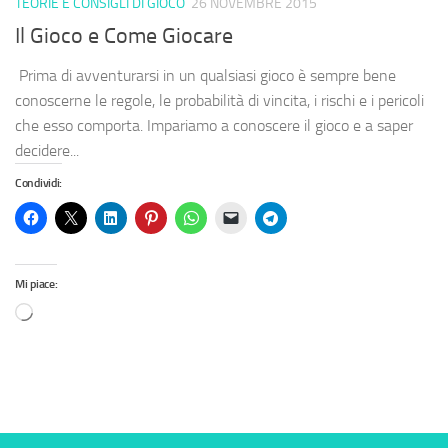
TEORIE E CONSIGLI DI GIOCO
26 NOVEMBRE 2015
Il Gioco e Come Giocare
Prima di avventurarsi in un qualsiasi gioco è sempre bene
conoscerne le regole, le probabilità di vincita, i rischi e i pericoli
che esso comporta. Impariamo a conoscere il gioco e a saper
decidere...
Condividi:
Mi piace: