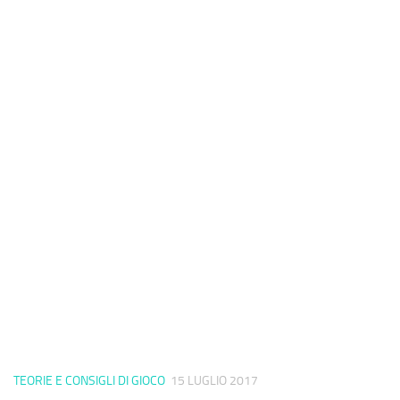
TEORIE E CONSIGLI DI GIOCO
15 LUGLIO 2017