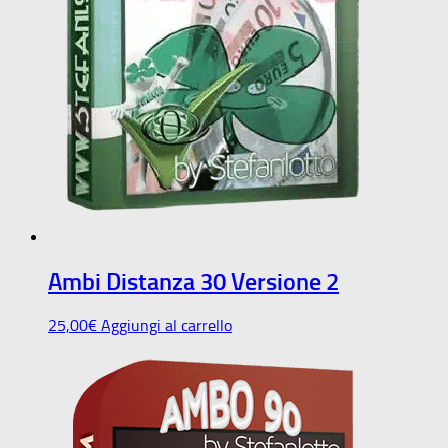
Ambi Distanza 30 Versione 2
25,00
€
Aggiungi al carrello