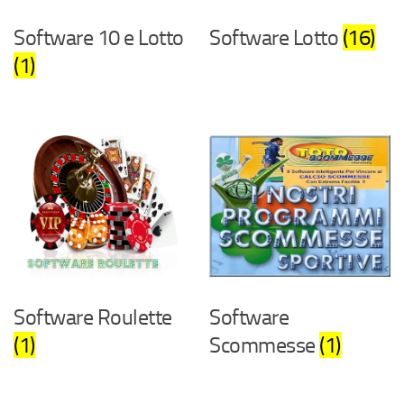
Software 10 e Lotto
Software Lotto
(16)
(1)
Software Roulette
Software
(1)
Scommesse
(1)