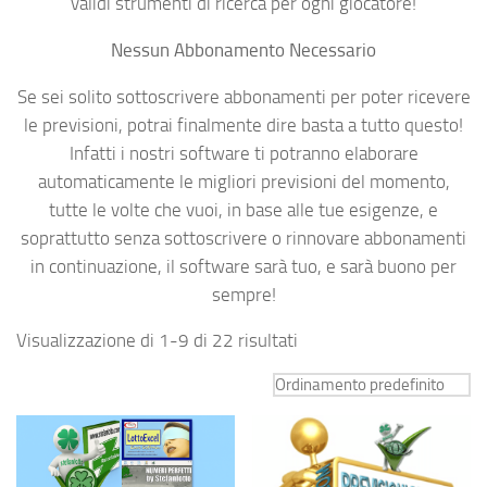
validi strumenti di ricerca per ogni giocatore!
Nessun Abbonamento Necessario
Se sei solito sottoscrivere abbonamenti per poter ricevere
le previsioni, potrai finalmente dire basta a tutto questo!
Infatti i nostri software ti potranno elaborare
automaticamente le migliori previsioni del momento,
tutte le volte che vuoi, in base alle tue esigenze, e
soprattutto senza sottoscrivere o rinnovare abbonamenti
in continuazione, il software sarà tuo, e sarà buono per
sempre!
Visualizzazione di 1-9 di 22 risultati