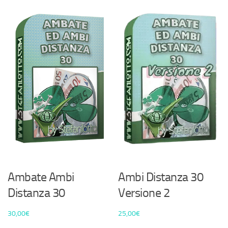
Ambate Ambi
Ambi Distanza 30
Distanza 30
Versione 2
30,00
€
25,00
€