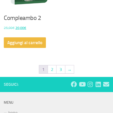
Compleambo 2
25,00
€
20,00
€
Aggiungi al carrello
1
2
3
→
SEGUICI:
MENU
home