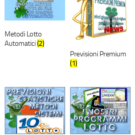
Metodi Lotto
Automatici
(2)
Previsioni Premium
(1)