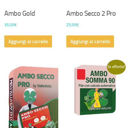
Ambo Gold
Ambo Secco 2 Pro
35,00
€
25,00
€
Aggiungi al carrello
Aggiungi al carrello
In offerta!