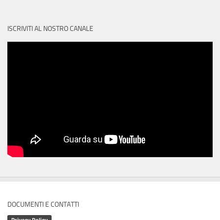
ISCRIVITI AL NOSTRO CANALE
DOCUMENTI E CONTATTI