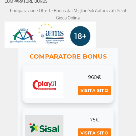
COMPARATORE BONUS
Comparazione Offerte Bonus dai Migliori Siti Autorizzati Per il
Gioco Online