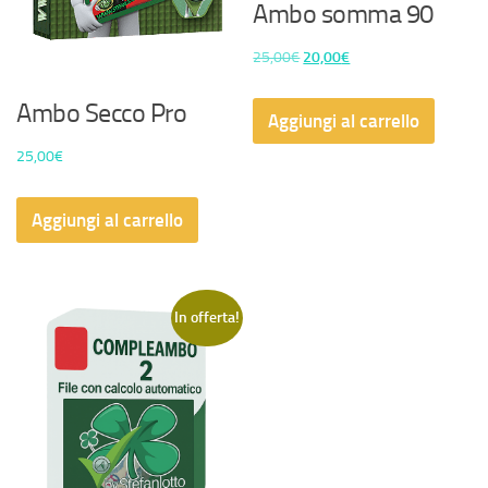
Ambo somma 90
25,00
€
20,00
€
Ambo Secco Pro
Aggiungi al carrello
25,00
€
Aggiungi al carrello
In offerta!