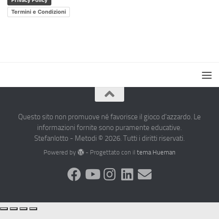
Privacy Policy
Termini e Condizioni
Questo sito non promuove né favorisce il gioco d'azzardo. Le
informazioni fornite sono puramente educative.
Stefanlotto - Metodi © 2026. Tutti i diritti riservati.
Powered by
- Progettato con il
tema Hueman