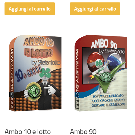
Aggiungi al carrello
Aggiungi al carrello
Ambo 10 e lotto
Ambo 90