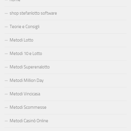
shop stefanlotto software
Teorie e Consigli
Metodi Lotto
Metodi 10 e Lotto
Metodi Superenalotto
Metodi Million Day
Metodi Vincicasa
Metodi Scommesse
Metodi Casinò Online