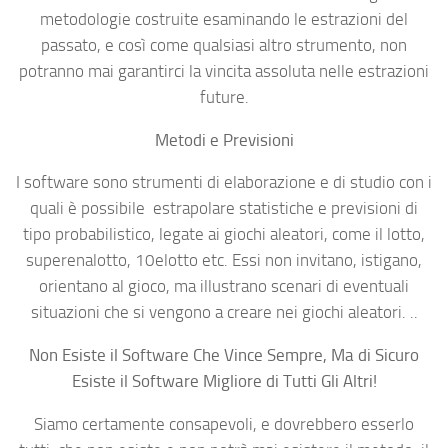
metodologie costruite esaminando le estrazioni del
passato, e così come qualsiasi altro strumento, non
potranno mai garantirci la vincita assoluta nelle estrazioni
future.
Metodi e Previsioni
I software sono strumenti di elaborazione e di studio con i
quali è possibile estrapolare statistiche e previsioni di
tipo probabilistico, legate ai giochi aleatori, come il lotto,
superenalotto, 10elotto etc. Essi non invitano, istigano,
orientano al gioco, ma illustrano scenari di eventuali
situazioni che si vengono a creare nei giochi aleatori. ..
Non Esiste il Software Che Vince Sempre, Ma di Sicuro
Esiste il Software Migliore di Tutti Gli Altri!
Siamo certamente consapevoli, e dovrebbero esserlo