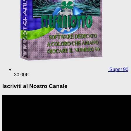
Super 90
30,00
€
Iscriviti al Nostro Canale