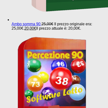
Ambo somma 90
25,00
€
Il prezzo originale era:
25,00€.
20,00
€
Il prezzo attuale è: 20,00€.