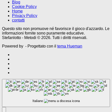
Blog
Cookie Policy
Home
Privacy Policy
contatti
Questo sito non promuove né favorisce il gioco d'azzardo. Le
informazioni fornite sono puramente educative.
Stefanlotto - Metodi © 2026. Tutti i diritti riservati.
Powered by
- Progettato con il
tema Hueman
Italiano