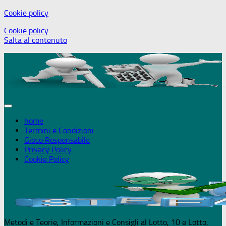
Cookie policy
+18 Puoi giocare solo se maggiorenne - 
Cookie policy
Salta al contenuto
home
Termini e Condizioni
Gioco Responsabile
Privacy Policy
Cookie Policy
Metodi e Teorie, Informazioni e Consigli al Lotto, 10 e Lotto,