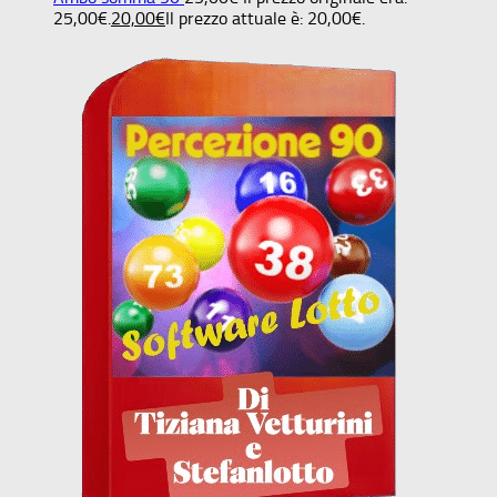
25,00€.
20,00
€
Il prezzo attuale è: 20,00€.