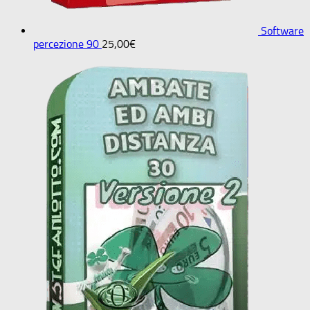
Software
percezione 90
25,00
€