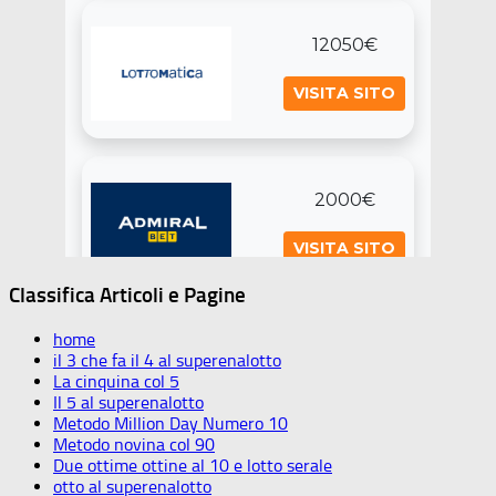
Classifica Articoli e Pagine
home
il 3 che fa il 4 al superenalotto
La cinquina col 5
Il 5 al superenalotto
Metodo Million Day Numero 10
Metodo novina col 90
Due ottime ottine al 10 e lotto serale
otto al superenalotto