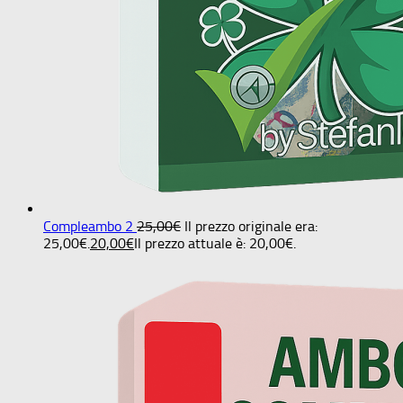
Compleambo 2
25,00
€
Il prezzo originale era:
25,00€.
20,00
€
Il prezzo attuale è: 20,00€.