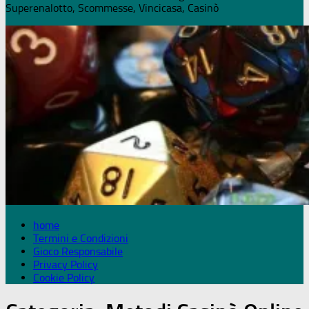
Superenalotto, Scommesse, Vincicasa, Casinò
home
Termini e Condizioni
Gioco Responsabile
Privacy Policy
Cookie Policy