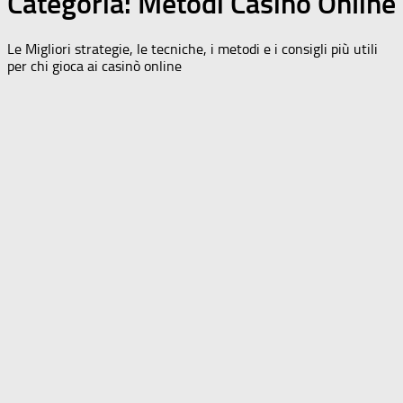
Categoria:
Metodi Casinò Online
Le Migliori strategie, le tecniche, i metodi e i consigli più utili
per chi gioca ai casinò online