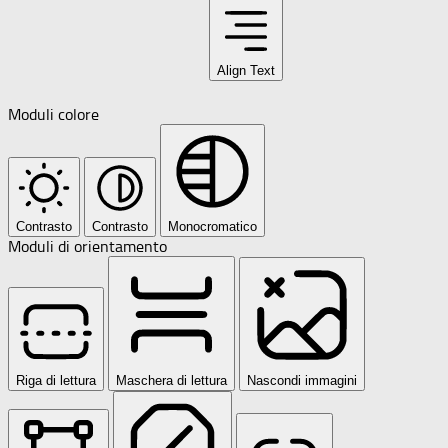
Align Text
Moduli colore
Contrasto
Contrasto
Monocromatico
Moduli di orientamento
Riga di lettura
Maschera di lettura
Nascondi immagini