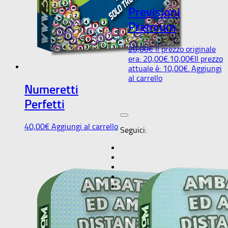
Previsioni
Premium
20,00
€
Il prezzo originale
era: 20,00€.
10,00
€
Il prezzo
attuale è: 10,00€.
Aggiungi
al carrello
Numeretti
Perfetti
40,00
€
Aggiungi al carrello
Seguici: