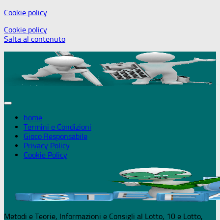
Cookie policy
+18 Puoi giocare solo se maggiorenne - 
Cookie policy
Salta al contenuto
home
Termini e Condizioni
Gioco Responsabile
Privacy Policy
Cookie Policy
Metodi e Teorie, Informazioni e Consigli al Lotto, 10 e Lotto,