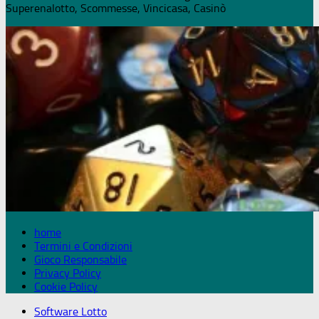
Superenalotto, Scommesse, Vincicasa, Casinò
home
Termini e Condizioni
Gioco Responsabile
Privacy Policy
Cookie Policy
Software Lotto