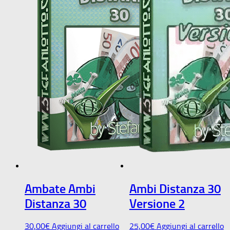
Ambate Ambi
Ambi Distanza 30
Distanza 30
Versione 2
30,00
€
Aggiungi al carrello
25,00
€
Aggiungi al carrello