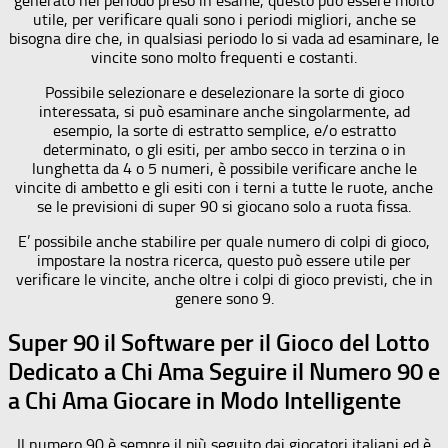
generato nel periodo preso in esame, questo può essere molto
utile, per verificare quali sono i periodi migliori, anche se
bisogna dire che, in qualsiasi periodo lo si vada ad esaminare, le
vincite sono molto frequenti e costanti.
Possibile selezionare e deselezionare la sorte di gioco
interessata, si può esaminare anche singolarmente, ad
esempio, la sorte di estratto semplice, e/o estratto
determinato, o gli esiti, per ambo secco in terzina o in
lunghetta da 4 o 5 numeri, è possibile verificare anche le
vincite di ambetto e gli esiti con i terni a tutte le ruote, anche
se le previsioni di super 90 si giocano solo a ruota fissa.
E’ possibile anche stabilire per quale numero di colpi di gioco,
impostare la nostra ricerca, questo può essere utile per
verificare le vincite, anche oltre i colpi di gioco previsti, che in
genere sono 9.
Super 90 il Software per il Gioco del Lotto
Dedicato a Chi Ama Seguire il Numero 90 e
a Chi Ama Giocare in Modo Intelligente
Il numero 90 è sempre il più seguito dai giocatori italiani ed è