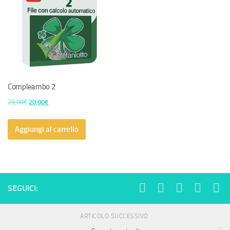
Compleambo 2
25,00
€
20,00
€
Aggiungi al carrello
SEGUICI:
ARTICOLO SUCCESSIVO