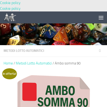
Cookie policy
+18 Puoi giocare solo se maggiorenne - Il gioco
Salta al contenuto
Cookie policy
può causare dipendenza patologica -
Consulta le
probabilità di vincita sito ADM
METODI LOTTO AUTOMATICI
Home
/
Metodi Lotto Automatici
/ Ambo somma 90
In offerta!