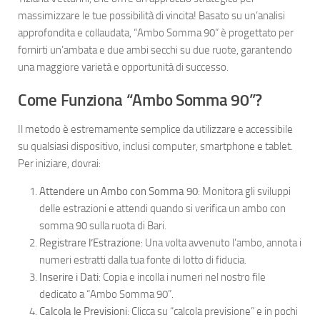
massimizzare le tue possibilità di vincita! Basato su un’analisi
approfondita e collaudata, “Ambo Somma 90” è progettato per
fornirti un’ambata e due ambi secchi su due ruote, garantendo
una maggiore varietà e opportunità di successo.
Come Funziona “Ambo Somma 90”?
Il metodo è estremamente semplice da utilizzare e accessibile
su qualsiasi dispositivo, inclusi computer, smartphone e tablet.
Per iniziare, dovrai:
Attendere un Ambo con Somma 90
: Monitora gli sviluppi
delle estrazioni e attendi quando si verifica un ambo con
somma 90 sulla ruota di Bari.
Registrare l’Estrazione
: Una volta avvenuto l’ambo, annota i
numeri estratti dalla tua fonte di lotto di fiducia.
Inserire i Dati
: Copia e incolla i numeri nel nostro file
dedicato a “Ambo Somma 90”.
Calcola le Previsioni
: Clicca su “calcola previsione” e in pochi