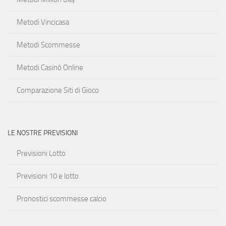
Metodi Vincicasa
Metodi Scommesse
Metodi Casinò Online
Comparazione Siti di Gioco
LE NOSTRE PREVISIONI
Previsioni Lotto
Previsioni 10 e lotto
Pronostici scommesse calcio