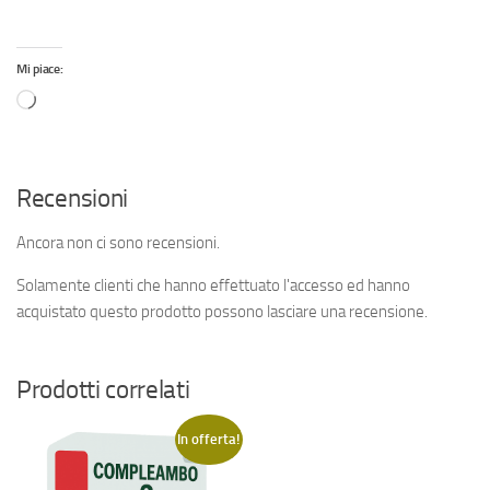
Aggiungi al carrello
Mi piace:
Recensioni
Ancora non ci sono recensioni.
Solamente clienti che hanno effettuato l'accesso ed hanno
acquistato questo prodotto possono lasciare una recensione.
Prodotti correlati
In offerta!