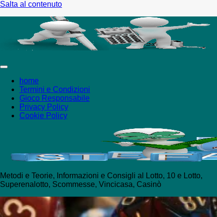
Salta al contenuto
+18 Puoi giocare solo se maggiorenne - I
home
Termini e Condizioni
Gioco Responsabile
Privacy Policy
Cookie Policy
Metodi e Teorie, Informazioni e Consigli al Lotto, 10 e Lotto,
Superenalotto, Scommesse, Vincicasa, Casinò