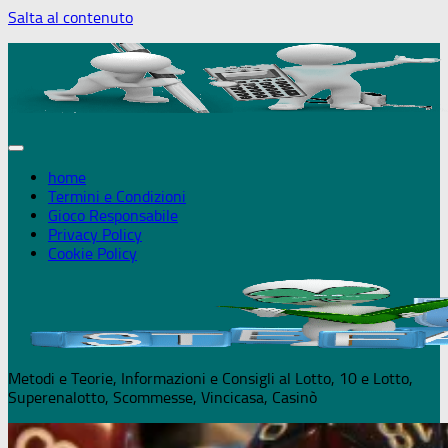
Salta al contenuto
+18 Puoi g
home
Termini e Condizioni
Gioco Responsabile
Privacy Policy
Cookie Policy
Metodi e Teorie, Informazioni e Consigli al Lotto, 10 e Lotto,
Superenalotto, Scommesse, Vincicasa, Casinò