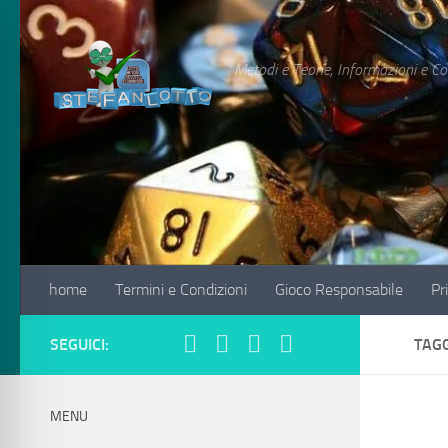
+18 Puoi giocare solo se maggiorenn
Salta al contenuto
Metodi e Teorie, Informazioni e Co
home
Termini e Condizioni
Gioco Responsabile
Pr
SEGUICI:
TAG
MENU