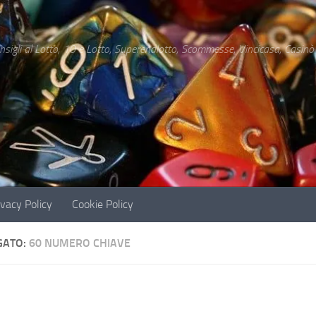
e - Il gioco può causare dipendenza patologica - Co
nsigli al Lotto, 10 e Lotto, Superenalotto, Scommesse, Vincicasa, Casinò
ivacy Policy
Cookie Policy
GATO:
60 NUMERO CHIAVE