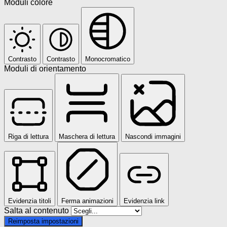
Moduli colore
Contrasto
Contrasto
Monocromatico
Moduli di orientamento
Riga di lettura
Maschera di lettura
Nascondi immagini
Evidenzia titoli
Ferma animazioni
Evidenzia link
Salta al contenuto
Reimposta impostazioni