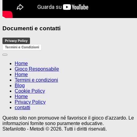
Documenti e contatti
Privacy Policy
Termini e Condizioni
Home
Gioco Responsabile
Home
Termini e condizioni
Blog
Cookie Policy
Home
Privacy Policy
contatti
Questo sito non promuove né favorisce il gioco d'azzardo. Le
informazioni fornite sono puramente educative.
Stefanlotto - Metodi © 2026. Tutti i diritti riservati.