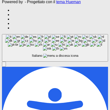
Powered by
- Progettato con il
tema Hueman
Italiano