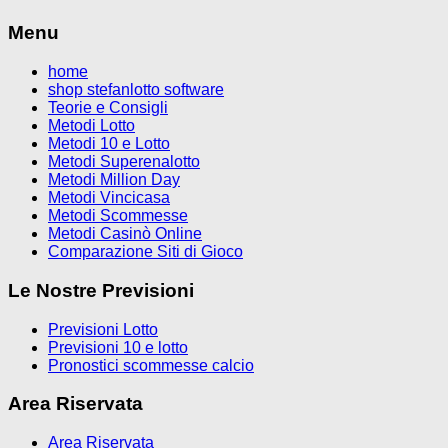
Menu
home
shop stefanlotto software
Teorie e Consigli
Metodi Lotto
Metodi 10 e Lotto
Metodi Superenalotto
Metodi Million Day
Metodi Vincicasa
Metodi Scommesse
Metodi Casinò Online
Comparazione Siti di Gioco
Le Nostre Previsioni
Previsioni Lotto
Previsioni 10 e lotto
Pronostici scommesse calcio
Area Riservata
Area Riservata