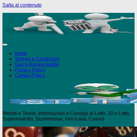
Salta al contenuto
+18 Puoi giocare solo se maggiorenne - 
home
Termini e Condizioni
Gioco Responsabile
Privacy Policy
Cookie Policy
Metodi e Teorie, Informazioni e Consigli al Lotto, 10 e Lotto,
Superenalotto, Scommesse, Vincicasa, Casinò