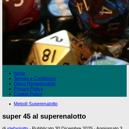
home
Termini e Condizioni
Gioco Responsabile
Privacy Policy
Cookie Policy
Metodi Superenalotto
super 45 al superenalotto
di
stefanlotto
· Pubblicato
30 Dicembre 2025
· Aggiornato
3