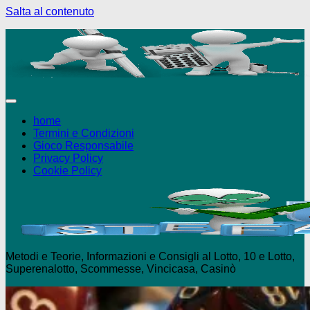
Salta al contenuto
+18 Puoi giocare solo se maggiorenne - 
home
Termini e Condizioni
Gioco Responsabile
Privacy Policy
Cookie Policy
Metodi e Teorie, Informazioni e Consigli al Lotto, 10 e Lotto,
Superenalotto, Scommesse, Vincicasa, Casinò