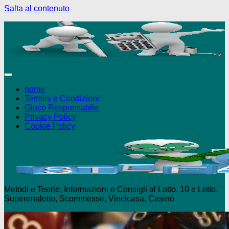
Salta al contenuto
+18 Puoi giocare solo se maggiorenne - 
home
Termini e Condizioni
Gioco Responsabile
Privacy Policy
Cookie Policy
Metodi e Teorie, Informazioni e Consigli al Lotto, 10 e Lotto,
Superenalotto, Scommesse, Vincicasa, Casinò