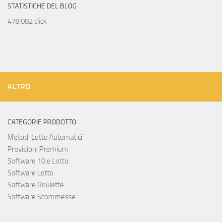
STATISTICHE DEL BLOG
478.082 click
ALTRO
CATEGORIE PRODOTTO
Metodi Lotto Automatici
Previsioni Premium
Software 10 e Lotto
Software Lotto
Software Roulette
Software Scommesse