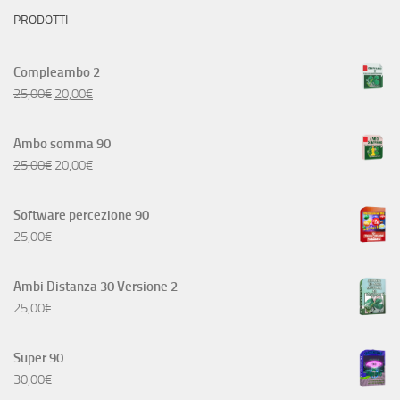
PRODOTTI
Compleambo 2
25,00
€
20,00
€
Ambo somma 90
25,00
€
20,00
€
Software percezione 90
25,00
€
Ambi Distanza 30 Versione 2
25,00
€
Super 90
30,00
€