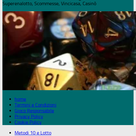
Superenalotto, Scommesse, Vincicasa, Casinò
home
Termini e Condizioni
Gioco Responsabile
Privacy Policy
Cookie Policy
Metodi 10 e Lotto