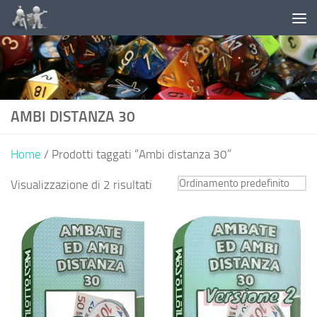
+18 Puoi giocare solo se maggiorenne - Il gioco
Salta al contenuto
può causare dipendenza patologica -
Consulta le
probabilità di vincita sito ADM
AMBI DISTANZA 30
Home
/ Prodotti taggati “Ambi distanza 30”
Visualizzazione di 2 risultati