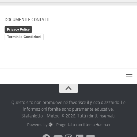
DOCUMENTI E CONTATTI
Privacy Policy
Termini e Condizioni
Questo sito non promuove né favorisce il gioco d'azzardo. Le
informazioni fornite sono puramente educative.
Stefanlotto - Metodi © 2026. Tutti i diritti riservati.
Powered by
- Progettato con il
tema Hueman