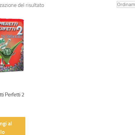
zazione del risultato
i Perfetti 2
ngi al
llo