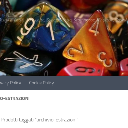
e - Il gioco può causare dipendenza patologica - Co
nsigli al Lotto, 10 e Lotto, Superenalotto, Scommesse, Vincicasa, Casinò
ivacy Policy
Cookie Policy
IO-ESTRAZIONI
 Prodotti taggati “archivio-estrazioni”