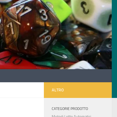
nsulta le
probabilità di vincita sito ADM
ALTRO
CATEGORIE PRODOTTO
Metodi Lotto Automatici