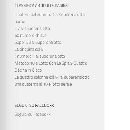
CLASSIFICA ARTICOLI E PAGINE
Il potere del numero 1 al superenalotto
home
Il 7 al superenalotto
60 numero chiave
Super 33 al Superenalotto
La cinquina col 5
il numero 1 al superenalotto
Metodo 10 e Lotto Con La Spia 9 Quattro
Decine in Gioco
Le quattro colonne col 44 al superenalotto
una quaterna al 10 e lotto serale
SEGUICI SU FACEBOKK
Seguici su Facebokk