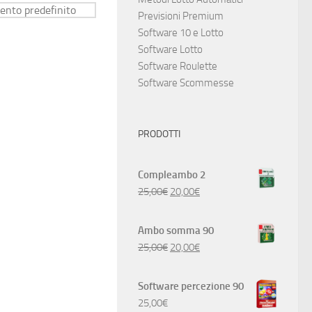
Previsioni Premium
Software 10 e Lotto
Software Lotto
Software Roulette
Software Scommesse
PRODOTTI
Compleambo 2
25,00
€
20,00
€
Ambo somma 90
25,00
€
20,00
€
Software percezione 90
25,00
€