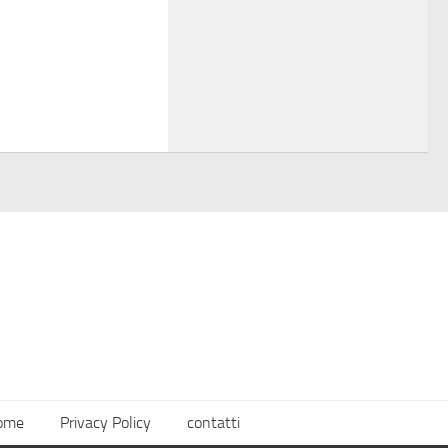
ome
Privacy Policy
contatti