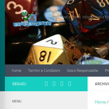
+18 Puoi giocare solo se maggiorenn
Salta al contenuto
Metodi e Teorie, Informazioni e Co
home
Termini e Condizioni
Gioco Responsabile
Pr
SEGUICI:
ARCHIV
MENU
Home
/