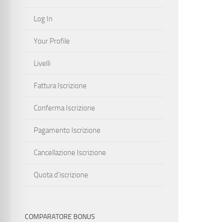
Log In
Your Profile
Livelli
Fattura Iscrizione
Conferma Iscrizione
Pagamento Iscrizione
Cancellazione Iscrizione
Quota d’iscrizione
COMPARATORE BONUS