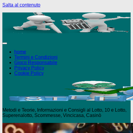
Salta al contenuto
+18 Puoi giocare solo se maggiorenne - 
home
Termini e Condizioni
Gioco Responsabile
Privacy Policy
Cookie Policy
Metodi e Teorie, Informazioni e Consigli al Lotto, 10 e Lotto,
Superenalotto, Scommesse, Vincicasa, Casinò