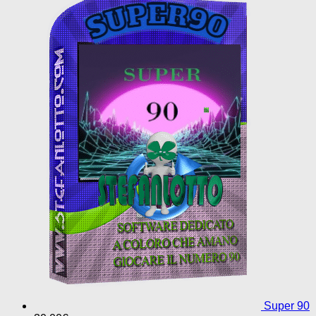
Super 90