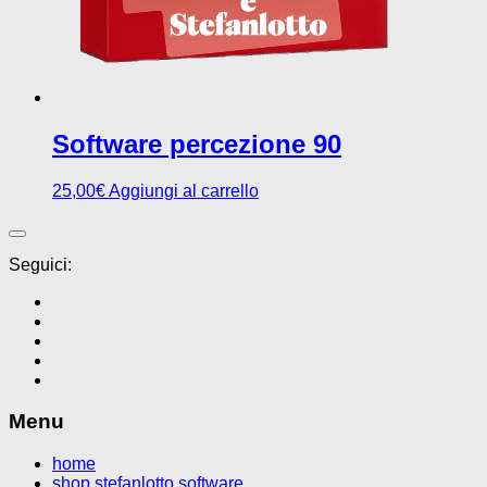
Software percezione 90
25,00
€
Aggiungi al carrello
Seguici:
Menu
home
shop stefanlotto software