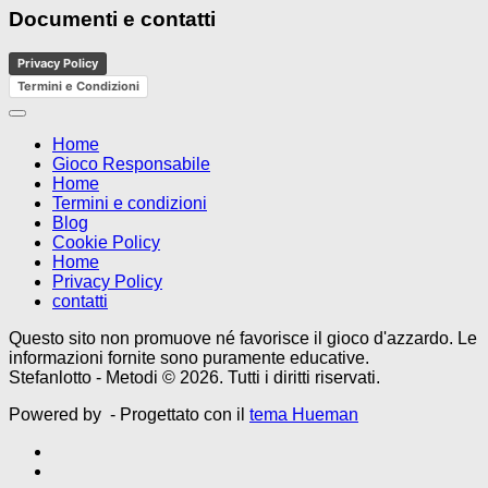
Documenti e contatti
Privacy Policy
Termini e Condizioni
Home
Gioco Responsabile
Home
Termini e condizioni
Blog
Cookie Policy
Home
Privacy Policy
contatti
Questo sito non promuove né favorisce il gioco d'azzardo. Le
informazioni fornite sono puramente educative.
Stefanlotto - Metodi © 2026. Tutti i diritti riservati.
Powered by
- Progettato con il
tema Hueman