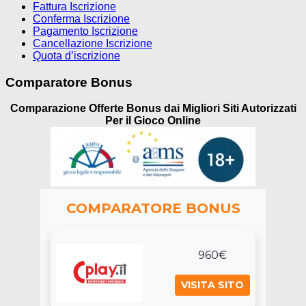
Fattura Iscrizione
Conferma Iscrizione
Pagamento Iscrizione
Cancellazione Iscrizione
Quota d’iscrizione
Comparatore Bonus
Comparazione Offerte Bonus dai Migliori Siti Autorizzati
Per il Gioco Online