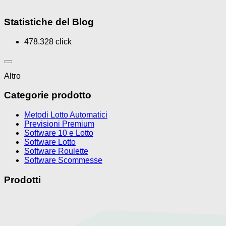
Statistiche del Blog
478.328 click
Altro
Categorie prodotto
Metodi Lotto Automatici
Previsioni Premium
Software 10 e Lotto
Software Lotto
Software Roulette
Software Scommesse
Prodotti