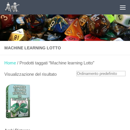
+18 Puoi giocare solo se maggiorenne - Il gioco
Salta al contenuto
può causare dipendenza patologica -
Consulta le
probabilità di vincita sito ADM
MACHINE LEARNING LOTTO
Home
/ Prodotti taggati “Machine learning Lotto”
Visualizzazione del risultato