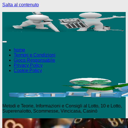
Salta al contenuto
+18 Puoi giocare solo se maggiorenne - 
home
Termini e Condizioni
Gioco Responsabile
Privacy Policy
Cookie Policy
Metodi e Teorie, Informazioni e Consigli al Lotto, 10 e Lotto,
Superenalotto, Scommesse, Vincicasa, Casinò