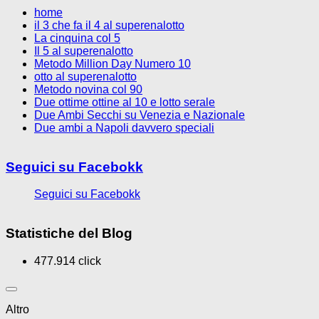
home
il 3 che fa il 4 al superenalotto
La cinquina col 5
Il 5 al superenalotto
Metodo Million Day Numero 10
otto al superenalotto
Metodo novina col 90
Due ottime ottine al 10 e lotto serale
Due Ambi Secchi su Venezia e Nazionale
Due ambi a Napoli davvero speciali
Seguici su Facebokk
Seguici su Facebokk
Statistiche del Blog
477.914 click
Altro