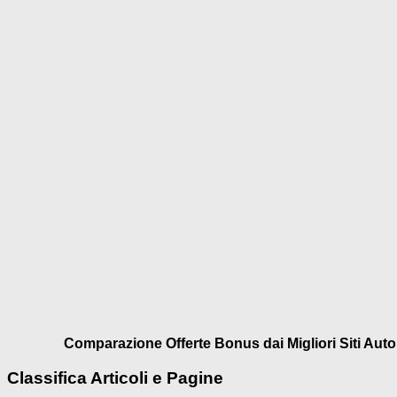
Comparazione Offerte Bonus dai Migliori Siti Autor
Classifica Articoli e Pagine