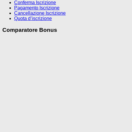
Conferma Iscrizione
Pagamento Iscrizione
Cancellazione Iscrizione
Quota d’iscrizione
Comparatore Bonus