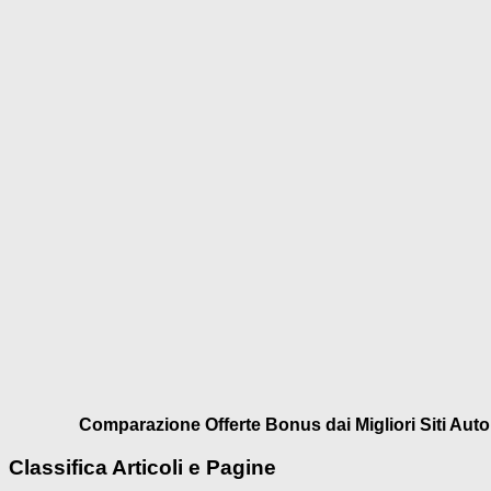
Comparazione Offerte Bonus dai Migliori Siti Autor
Classifica Articoli e Pagine