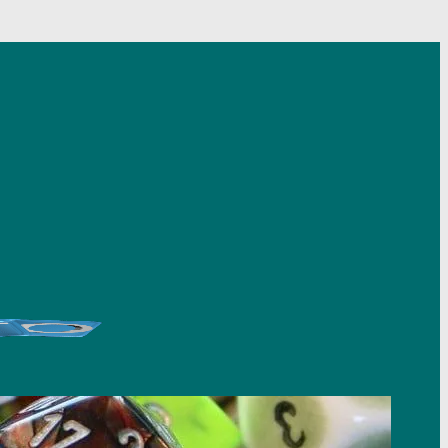
nsulta le
probabilità di vincita sito ADM