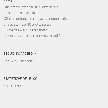
home
Due ottime ottine al 10 e lotto serale
otto al superenalotto
Ottimo metodo million day col numero otto
una quaterna al 10 e lotto serale
il 3 che fa il 4 al superenalotto
La ruota nazionale accontenta i palati fini
SEGUICI SU FACEBOKK
Seguici su Facebokk
STATISTICHE DEL BLOG
478.119 click