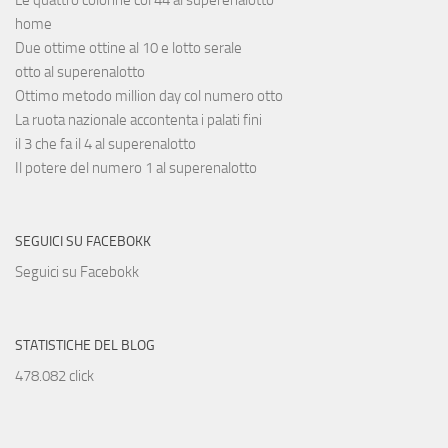
Le quattro colonne col 44 al superenalotto
home
Due ottime ottine al 10 e lotto serale
otto al superenalotto
Ottimo metodo million day col numero otto
La ruota nazionale accontenta i palati fini
il 3 che fa il 4 al superenalotto
Il potere del numero 1 al superenalotto
SEGUICI SU FACEBOKK
Seguici su Facebokk
STATISTICHE DEL BLOG
478.082 click