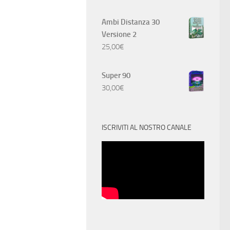
Ambi Distanza 30
Versione 2
25,00
€
Super 90
30,00
€
ISCRIVITI AL NOSTRO CANALE