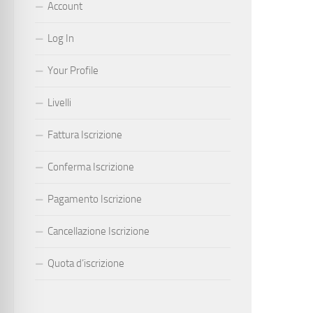
Account
Log In
Your Profile
Livelli
Fattura Iscrizione
Conferma Iscrizione
Pagamento Iscrizione
Cancellazione Iscrizione
Quota d’iscrizione