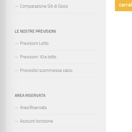
carre
Comparazione Siti di Gioco
LE NOSTRE PREVISIONI
Previsioni Lotto
Previsioni 10 e lotto
Pronostici scommesse calcio
AREA RISERVATA
Area Riservata
Account Iscrizione