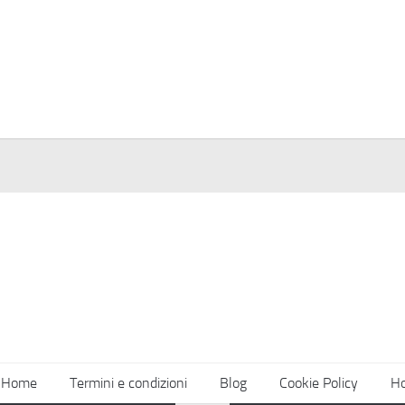
Home
Termini e condizioni
Blog
Cookie Policy
H