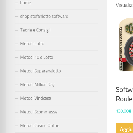
home
Visualiz
shop stefanlotto software
Teorie e Consigli
Metodi Lotto
Metodi 10 e Lotto
Metodi Superenalotto
Metodi Million Day
Softw
Roule
Metodi Vincicasa
139,00
€
Metodi Scommesse
Metodi Casinò Online
Aggiu