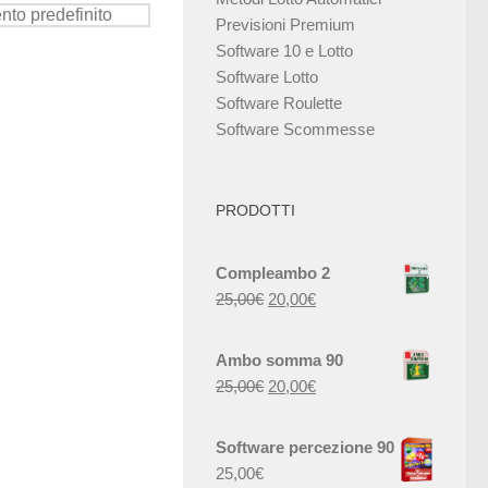
Previsioni Premium
Software 10 e Lotto
Software Lotto
Software Roulette
Software Scommesse
PRODOTTI
Compleambo 2
25,00
€
20,00
€
Ambo somma 90
25,00
€
20,00
€
Software percezione 90
25,00
€