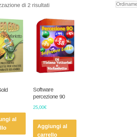
zzazione di 2 risultati
Software
old
percezione 90
25,00
€
ungi al
Aggiungi al
llo
carrello