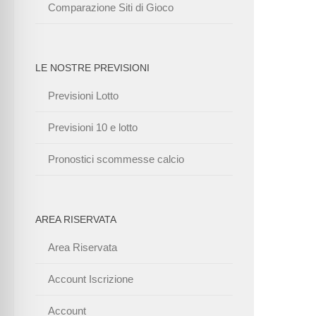
Comparazione Siti di Gioco
LE NOSTRE PREVISIONI
Previsioni Lotto
Previsioni 10 e lotto
Pronostici scommesse calcio
AREA RISERVATA
Area Riservata
Account Iscrizione
Account