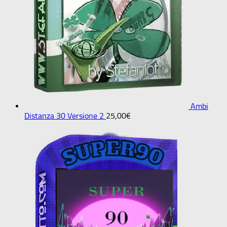
Ambi
Distanza 30 Versione 2
25,00
€