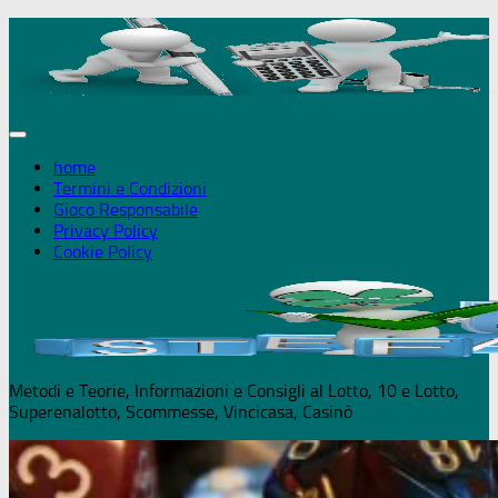
Salta
+18 Puoi giocare solo se maggiorenne - 
al
contenuto
home
Termini e Condizioni
Gioco Responsabile
Privacy Policy
Cookie Policy
Metodi e Teorie, Informazioni e Consigli al Lotto, 10 e Lotto,
Superenalotto, Scommesse, Vincicasa, Casinò