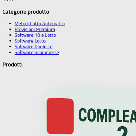
Categorie prodotto
Metodi Lotto Automatici
Previsioni Premium
Software 10 e Lotto
Software Lotto
Software Roulette
Software Scommesse
Prodotti