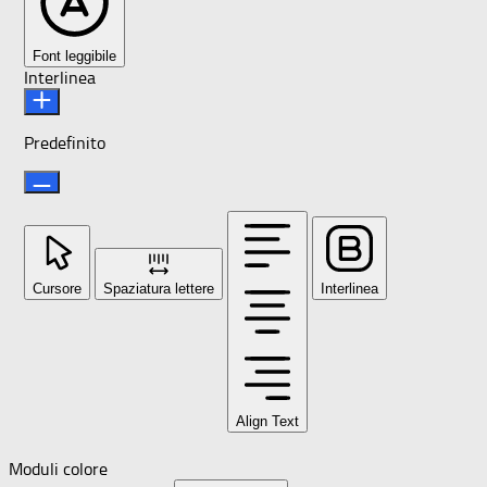
Font leggibile
Interlinea
Predefinito
Cursore
Spaziatura lettere
Interlinea
Align Text
Moduli colore