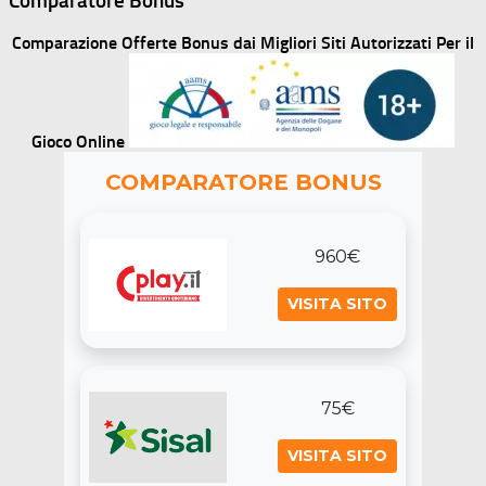
Comparatore Bonus
Comparazione Offerte Bonus dai Migliori Siti Autorizzati Per il
Gioco Online