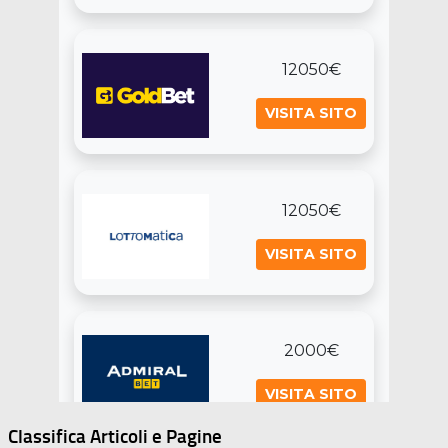
Classifica Articoli e Pagine