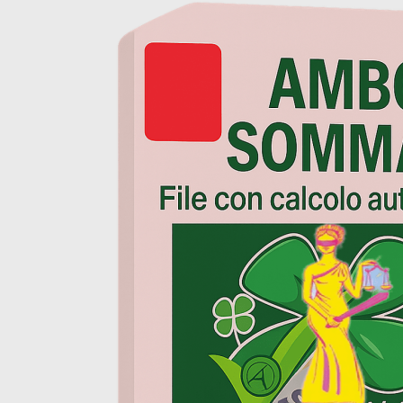
era:
è:
25,00€.
20,00€.