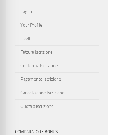
Log In
Your Profile
Livelli
Fattura Iscrizione
Conferma Iscrizione
Pagamento Iscrizione
Cancellazione Iscrizione
Quota d’iscrizione
COMPARATORE BONUS