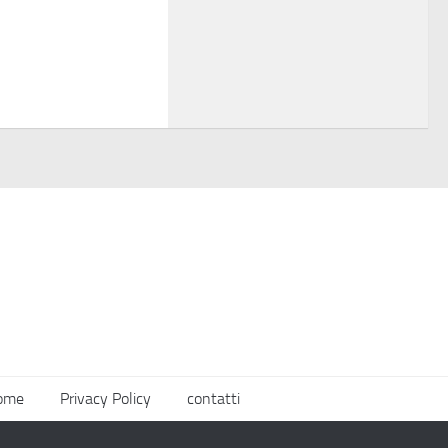
ome
Privacy Policy
contatti