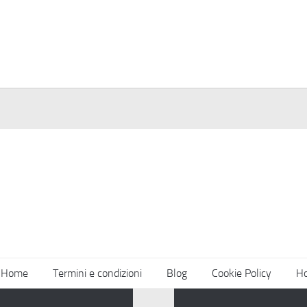
Home
Termini e condizioni
Blog
Cookie Policy
H