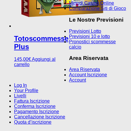
Metodi Casinò Online
Comparazione Siti di Gioco
Le Nostre Previsioni
Previsioni Lotto
Previsioni 10 e lotto
Totoscommesse
Pronostici scommesse
Plus
calcio
Area Riservata
145,00
€
Aggiungi al
carrello
Area Riservata
Account Iscrizione
Account
Log In
Your Profile
Livelli
Fattura Iscrizione
Conferma Iscrizione
Pagamento Iscrizione
Cancellazione Iscrizione
Quota d’iscrizione