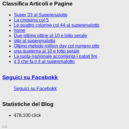
Classifica Articoli e Pagine
Super 33 al Superenalotto
La cinquina col 5
Le quattro colonne col 44 al superenalotto
home
Due ottime ottine al 10 e lotto serale
otto al superenalotto
Ottimo metodo million day col numero otto
una quaterna al 10 e lotto serale
La ruota nazionale accontenta i palati fini
il 3 che fa il 4 al superenalotto
Seguici su Facebokk
Seguici su Facebokk
Statistiche del Blog
478.100 click