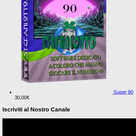
Super 90
30,00
€
Iscriviti al Nostro Canale