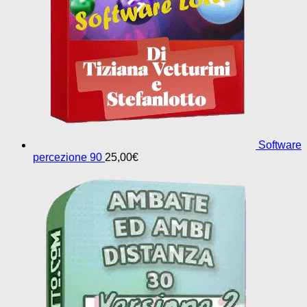
Software
percezione 90
25,00
€