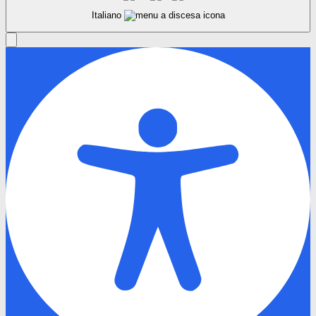
Italiano