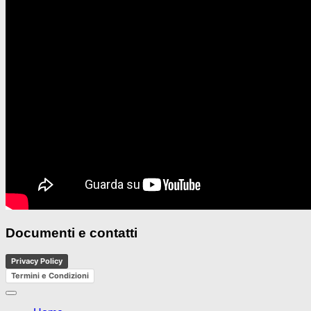
Documenti e contatti
Privacy Policy
Termini e Condizioni