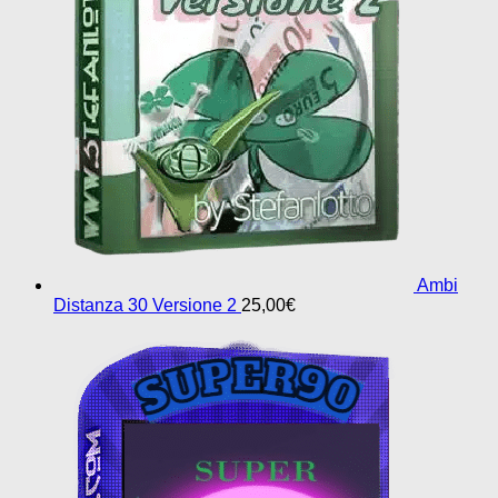
Ambi
Distanza 30 Versione 2
25,00
€