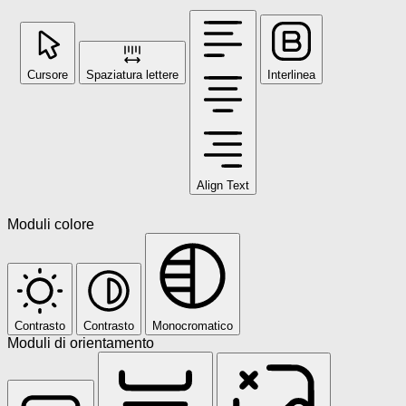
Cursore
Spaziatura lettere
Interlinea
Align Text
Moduli colore
Contrasto
Contrasto
Monocromatico
Moduli di orientamento