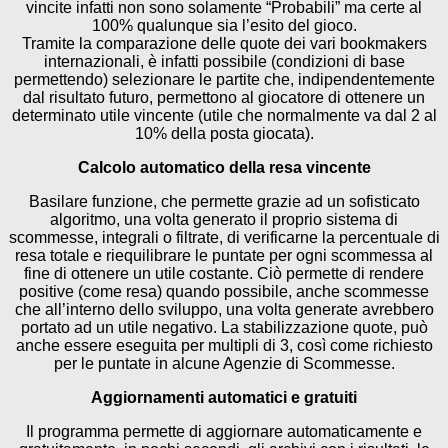
vincite infatti non sono solamente “Probabili” ma certe al
100% qualunque sia l’esito del gioco.
Tramite la comparazione delle quote dei vari bookmakers
internazionali, è infatti possibile (condizioni di base
permettendo) selezionare le partite che, indipendentemente
dal risultato futuro, permettono al giocatore di ottenere un
determinato utile vincente (utile che normalmente va dal 2 al
10% della posta giocata).
Calcolo automatico della resa vincente
Basilare funzione, che permette grazie ad un sofisticato
algoritmo, una volta generato il proprio sistema di
scommesse, integrali o filtrate, di verificarne la percentuale di
resa totale e riequilibrare le puntate per ogni scommessa al
fine di ottenere un utile costante. Ciò permette di rendere
positive (come resa) quando possibile, anche scommesse
che all’interno dello sviluppo, una volta generate avrebbero
portato ad un utile negativo. La stabilizzazione quote, può
anche essere eseguita per multipli di 3, così come richiesto
per le puntate in alcune Agenzie di Scommesse.
Aggiornamenti automatici e gratuiti
Il programma permette di aggiornare automaticamente e