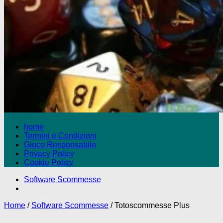
home
Termini e Condizioni
Gioco Responsabile
Privacy Policy
Cookie Policy
Software Scommesse
Home
/
Software Scommesse
/ Totoscommesse Plus