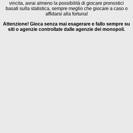
vincita, avrai almeno la possibilità di giocare pronostici
basati sulla statistica, sempre meglio che giocare a caso o
affidarsi alla fortuna!
Attenzione! Gioca senza mai esagerare e fallo sempre su
siti o agenzie controllate dalle agenzie dei monopoli.