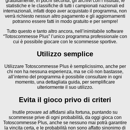
gratuitamente, in pochi secondi, gli archivi con i risultati, le
statistiche e le classifiche di tutti i campionati nazionali ed
internazionali, infatti dopo aver acquistato il programma, non
verrà richiesto nessun altro pagamento e gli aggiornamenti
potranno essere fatti in modo gratuito e per sempre!
Tutto questo e tanto altro ancora, nell’inimitabile software
“Totoscommesse Plus” l’unico programma professionale con
cui è possibile giocare con le scommesse sportive.
Utilizzo semplice
Utilizzare Totoscommesse Plus è semplicissimo, anche per
chi non ha nessuna esperienza, ma se ciò non bastasse,
all’interno del programma è possibile consultare in ogni
momento, una dettagliata guida, per semplificare
ulteriormente il suo utilizzo.
Evita il gioco privo di criteri
Inutile provare ad affidarsi alla fortuna, puntando su
scommesse prive di ogni probabilità, da oggi gioca con
Totoscommesse Plus, anche se nessuno mai potrà garantire
la vincita certa, e le probabilità non sono affatto sinonimo di