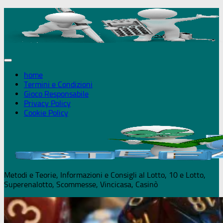
Salta
+18 Puoi giocare solo se maggiorenne - 
al
contenuto
home
Termini e Condizioni
Gioco Responsabile
Privacy Policy
Cookie Policy
Metodi e Teorie, Informazioni e Consigli al Lotto, 10 e Lotto,
Superenalotto, Scommesse, Vincicasa, Casinò