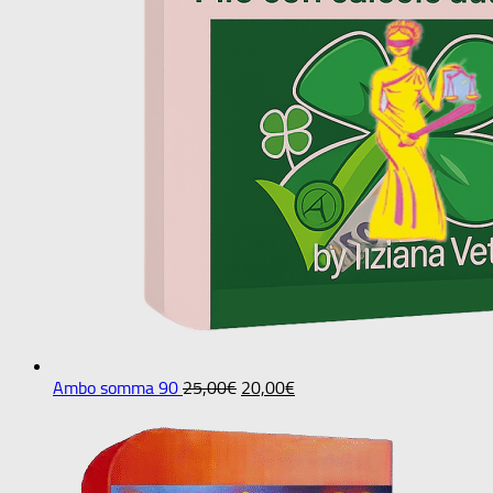
Il
Il
Ambo somma 90
25,00
€
20,00
€
prezzo
prezzo
originale
attuale
era:
è:
25,00€.
20,00€.