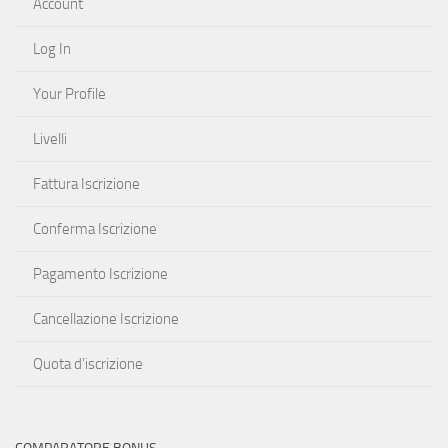
Account
Log In
Your Profile
Livelli
Fattura Iscrizione
Conferma Iscrizione
Pagamento Iscrizione
Cancellazione Iscrizione
Quota d’iscrizione