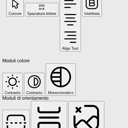
Cursore
Spaziatura lettere
Interlinea
Align Text
Moduli colore
Contrasto
Contrasto
Monocromatico
Moduli di orientamento