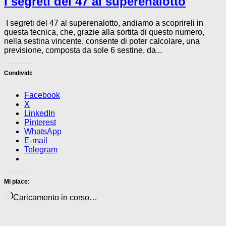
I segreti del 47 al superenalotto
I segreti del 47 al superenalotto, andiamo a scoprireli in
questa tecnica, che, grazie alla sortita di questo numero,
nella sestina vincente, consente di poter calcolare, una
previsione, composta da sole 6 sestine, da...
Condividi:
Facebook
X
LinkedIn
Pinterest
WhatsApp
E-mail
Telegram
Mi piace:
Caricamento in corso…