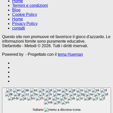
Home
Termini e condizioni
Blog
Cookie Policy
Home
Privacy Policy
contatti
Questo sito non promuove né favorisce il gioco d'azzardo. Le
informazioni fornite sono puramente educative.
Stefanlotto - Metodi © 2026. Tutti i diritti riservati.
Powered by
- Progettato con il
tema Hueman
Italiano