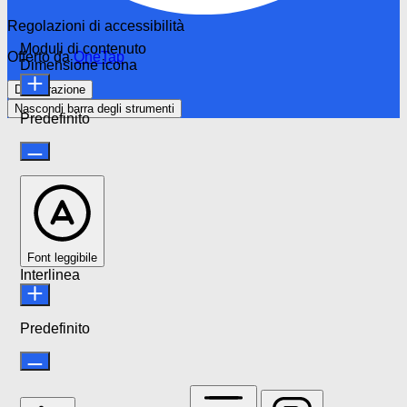
Regolazioni di accessibilità
Moduli di contenuto
Offerto da
OneTap
Dimensione icona
Dichiarazione
Nascondi barra degli strumenti
Predefinito
Font leggibile
Interlinea
Predefinito