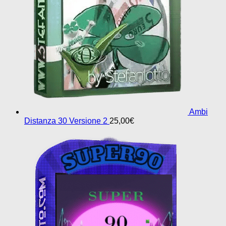
Ambi
Distanza 30 Versione 2
25,00
€