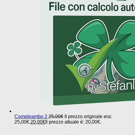
Compleambo 2
25,00
€
Il prezzo originale era:
25,00€.
20,00
€
Il prezzo attuale è: 20,00€.