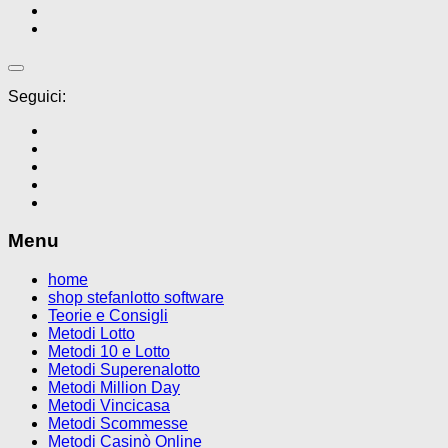
Seguici:
Menu
home
shop stefanlotto software
Teorie e Consigli
Metodi Lotto
Metodi 10 e Lotto
Metodi Superenalotto
Metodi Million Day
Metodi Vincicasa
Metodi Scommesse
Metodi Casinò Online