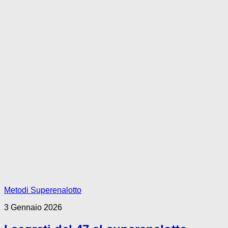
Metodi Superenalotto
3 Gennaio 2026