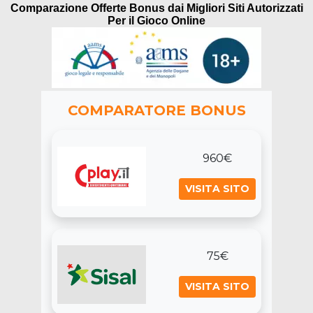
Comparazione Offerte Bonus dai Migliori Siti Autorizzati
Per il Gioco Online