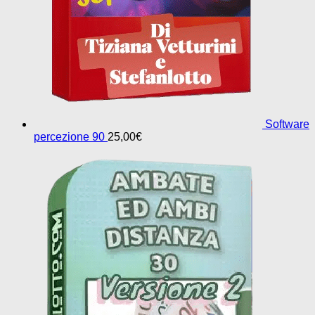
Software
percezione 90
25,00
€