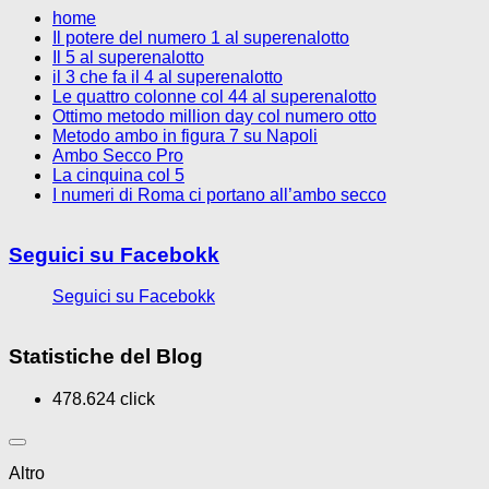
home
Il potere del numero 1 al superenalotto
Il 5 al superenalotto
il 3 che fa il 4 al superenalotto
Le quattro colonne col 44 al superenalotto
Ottimo metodo million day col numero otto
Metodo ambo in figura 7 su Napoli
Ambo Secco Pro
La cinquina col 5
I numeri di Roma ci portano all’ambo secco
Seguici su Facebokk
Seguici su Facebokk
Statistiche del Blog
478.624 click
Altro