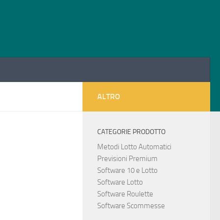
ALTRO
CATEGORIE PRODOTTO
Metodi Lotto Automatici
Previsioni Premium
Software 10 e Lotto
Software Lotto
Software Roulette
Software Scommesse