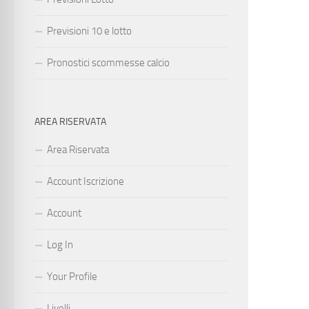
Previsioni 10 e lotto
Pronostici scommesse calcio
AREA RISERVATA
Area Riservata
Account Iscrizione
Account
Log In
Your Profile
Livelli