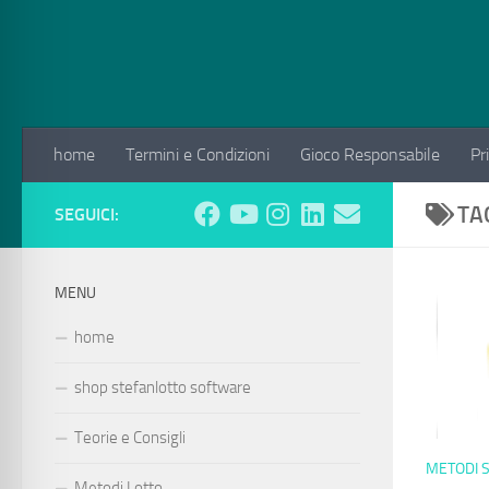
home
Termini e Condizioni
Gioco Responsabile
Pr
TA
SEGUICI:
MENU
home
shop stefanlotto software
Teorie e Consigli
METODI 
Metodi Lotto