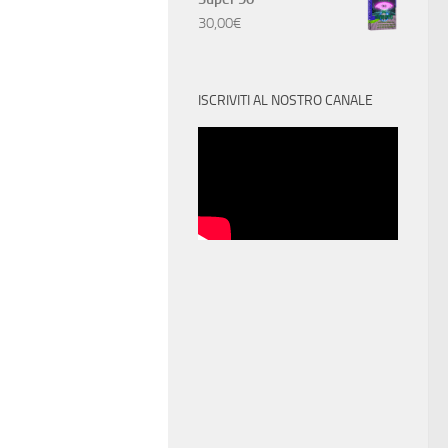
30,00
€
ISCRIVITI AL NOSTRO CANALE