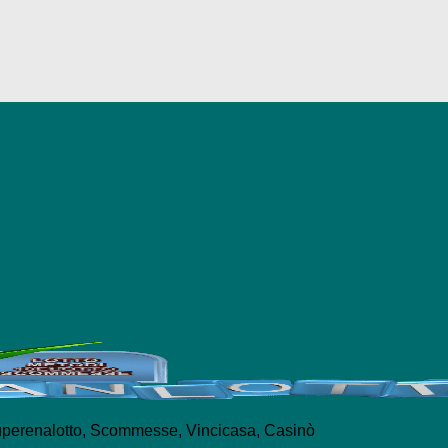
e - Il gioco può causare dipendenza patologica - Co
, Superenalotto, Scommesse, Vincicasa, Casinò