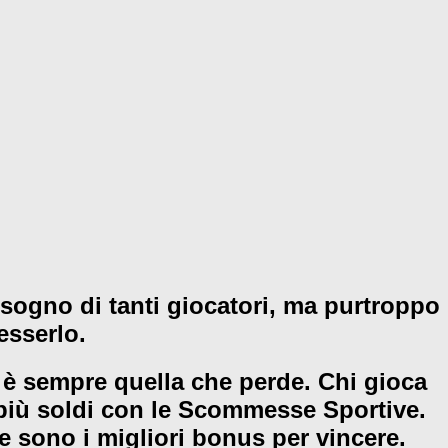
sogno di tanti giocatori, ma purtroppo
esserlo.
 è sempre quella che perde. Chi gioca
e più soldi con le Scommesse Sportive.
e sono i migliori bonus per vincere.