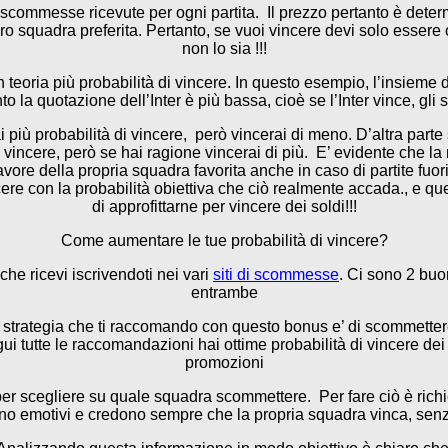
commesse ricevute per ogni partita. Il prezzo pertanto è determin
 squadra preferita. Pertanto, se vuoi vincere devi solo essere ob
non lo sia !!!
eoria più probabilità di vincere. In questo esempio, l’insieme de
nto la quotazione dell’Inter è più bassa, cioè se l’Inter vince, 
 più probabilità di vincere, però vincerai di meno. D’altra part
di vincere, però se hai ragione vincerai di più. E’ evidente che
ore della propria squadra favorita anche in caso di partite fuori
re con la probabilità obiettiva che ciò realmente accada., e ques
di approfittarne per vincere dei soldi!!!
Come aumentare le tue probabilità di vincere?
he ricevi iscrivendoti nei vari
siti di scommesse
. Ci sono 2 buo
entrambe
 strategia che ti raccomando con questo bonus e’ di scommettere 10
i tutte le raccomandazioni hai ottime probabilità di vincere dei 
promozioni
per scegliere su quale squadra scommettere. Per fare ciò è richi
no emotivi e credono sempre che la propria squadra vinca, senza 