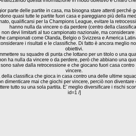
Analizzando questa informazione in modo obiettivo è chiaro che
ior parte delle partite in casa, ma bisogna stare attenti perché
dono quasi tutte le partite fuori casa e pareggiano più della m
nato, qualificarsi per la Champions League, evitare la retroces
hanno nulla da vincere o da perdere (centro della classifica
non devi limitarti al tuo campionato nazionale, ma considerare
nche campionati come Olanda, Belgio o Svizzera e America Latin
siderare i risultati e le classifiche. Di fatto è ancora meglio 
obiettivi.
ommettere su squadre di punta che lottano per un titolo o una q
 non ha nulla da vincere o da perdere, però che abbiano una qu
ono salve dalla retrocessione e che giocano fuori casa contro 
vincere.
 della classifica che gioca in casa contro una delle ultime squ
n dimenticare mai che giochi per vincere, perciò non diventare
 tutto su una sola partita. E’ meglio diversificare i rischi sc
id=1 /]