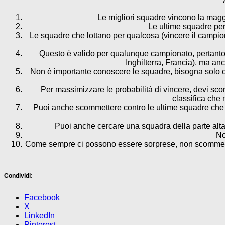
Le migliori squadre vincono la magg
Le ultime squadre per
Le squadre che lottano per qualcosa (vincere il campio
Questo è valido per qualunque campionato, pertanto 
Inghilterra, Francia), ma a
Non è importante conoscere le squadre, bisogna solo con
Per massimizzare le probabilità di vincere, devi sc
classifica che
Puoi anche scommettere contro le ultime squadre che s
Puoi anche cercare una squadra della parte alta
No
Come sempre ci possono essere sorprese, non scommettere
Condividi:
Facebook
X
LinkedIn
Pinterest