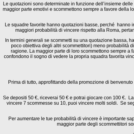
Le quotazioni sono determinate in funzione dell’insieme delle s
maggior parte emotivi e scommettono sempre a favore della loro
Le squadre favorite hanno quotazioni basse, perché hanno in t
maggiori probabilità di vincere rispetto alla Roma, perta
In termini generali se scommetti su una quotazione bassa, hai
poco obiettiva degli altri scommettitori) meno probabilità 
ragione. La maggior parte di loro scommettono sempre a fav
confondono il sogno di vedere la propria squadra favorita vince
Prima di tutto, approfittando della promozione di benvenuto c
Se depositi 50 €, riceverai 50 € e potrai giocare con 100 €. La
vincere 7 scommesse su 10, puoi vincere molti soldi. Se segu
Per aumentare le tue probabilità di vincere è importante sa
maggior parte degli scommettitori so