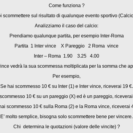
Come funziona ?
i scommettere sul risultato di qualunque evento sportivo (Calc
Analizziamo il caso del calcio:
Prendiamo qualunque partita, per esempio Inter-Roma
Partita 1 Inter vince X Pareggio 2 Roma vince
Inter – Roma 1.90 3.25 4.00
vince vedrà la sua scommessa moltiplicata per la somma che ap
Per esempio,
Se hai scommesso 10 € su Inter (1) e Inter vince, riceverai 19 €.
scommesso 10 € su un pareggio (X) ed è un pareggio, riceverai
hai scommesso 10 € sulla Roma (2) e la Roma vince, riceverai 4
E’ molto semplice, bisogna solo scommettere bene per vincere.
Chi determina le quotazioni (valore delle vincite) ?