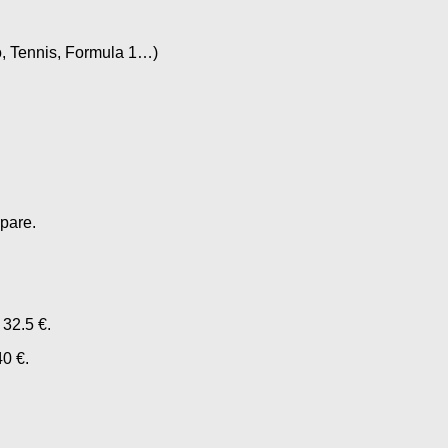
io, Tennis, Formula 1…)
pare.
 32.5 €.
0 €.