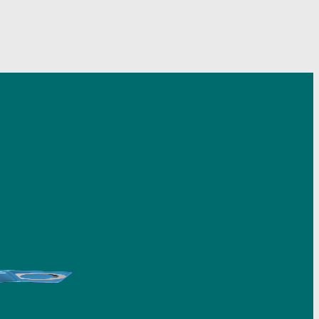
nsulta le
probabilità di vincita sito ADM