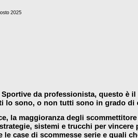
osto 2025
portive da professionista, questo è il 
ti lo sono, o non tutti sono in grado di 
nce, la maggioranza degli scommettitore
trategie, sistemi e trucchi per vincer
 le case di scommesse serie e quali ch