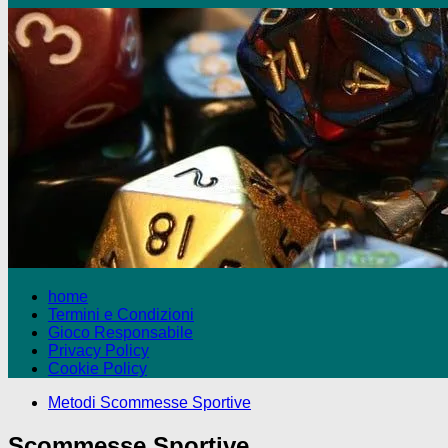
home
Termini e Condizioni
Gioco Responsabile
Privacy Policy
Cookie Policy
Metodi Scommesse Sportive
Scommesse Sportive