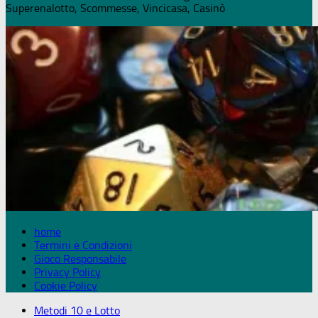
Superenalotto, Scommesse, Vincicasa, Casinò
home
Termini e Condizioni
Gioco Responsabile
Privacy Policy
Cookie Policy
Metodi 10 e Lotto