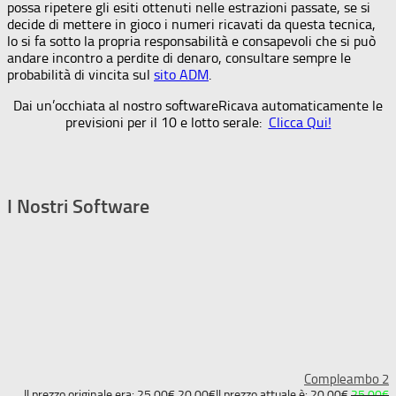
possa ripetere gli esiti ottenuti nelle estrazioni passate, se si
decide di mettere in gioco i numeri ricavati da questa tecnica,
lo si fa sotto la propria responsabilità e consapevoli che si può
andare incontro a perdite di denaro, consultare sempre le
probabilità di vincita sul
sito ADM
.
Dai un’occhiata al nostro software
Ricava automaticamente le
previsioni per il 10 e lotto serale:
Clicca Qui!
I Nostri Software
Compleambo 2
Il prezzo originale era: 25,00€.
20,00
€
Il prezzo attuale è: 20,00€.
25,00
€