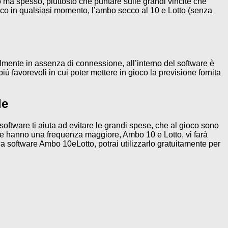
o ma spesso, piuttosto che puntare sulle grandi vincite che
cco in qualsiasi momento, l’ambo secco al 10 e Lotto (senza
lmente in assenza di connessione, all’interno del software è
iù favorevoli in cui poter mettere in gioco la previsione fornita
le
software ti aiuta ad evitare le grandi spese, che al gioco sono
he hanno una frequenza maggiore, Ambo 10 e Lotto, vi farà
ca software Ambo 10eLotto, potrai utilizzarlo gratuitamente per