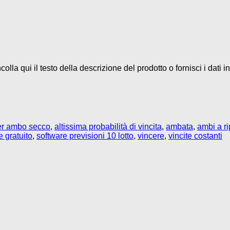
lla qui il testo della descrizione del prodotto o fornisci i dati
er ambo secco
,
altissima probabilità di vincita
,
ambata
,
ambi a ri
e gratuito
,
software previsioni 10 lotto
,
vincere
,
vincite costanti