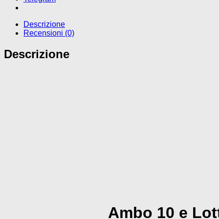
Descrizione
Recensioni (0)
Descrizione
Ambo 10 e Lott