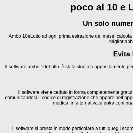
poco al 10 e 
Un solo numer
Ambo 10eLotto ad ogni prima estrazione del mese, calcola un
miglior abb
Evita
Il software ambo 10eLotto è stato studiato appositamente per e
Il software viene ceduto in forma completamente gratui
comunicandoci il codice di registrazione che appare nell’appo
modica, in alternativa si potrà contin
Il software si presta in modo particolare a tutti quegli scom