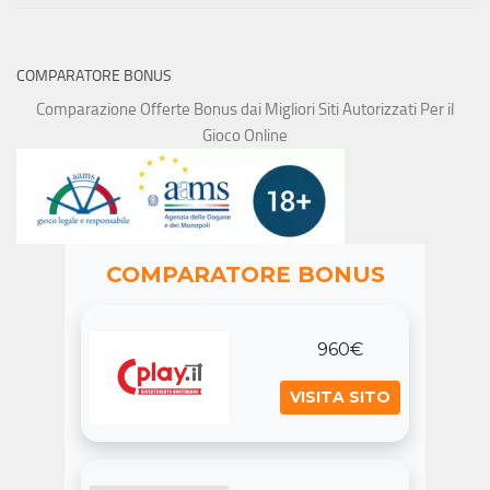
COMPARATORE BONUS
Comparazione Offerte Bonus dai Migliori Siti Autorizzati Per il
Gioco Online