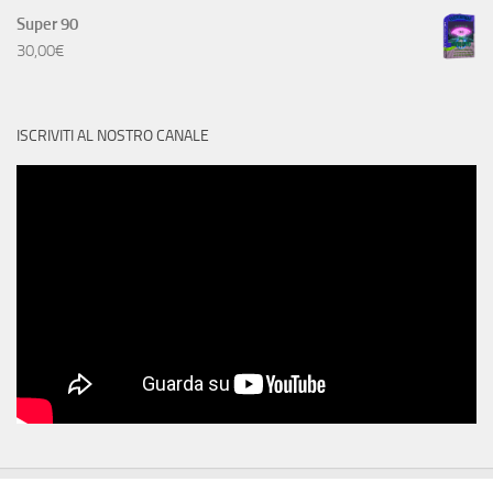
Super 90
30,00
€
ISCRIVITI AL NOSTRO CANALE