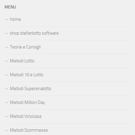
MENU
home
shop stefanlotto software
Teorie e Consigli
Metodi Lotto
Metodi 10 e Lotto
Metodi Superenalotto
Metodi Million Day
Metodi Vincicasa
Metodi Scommesse