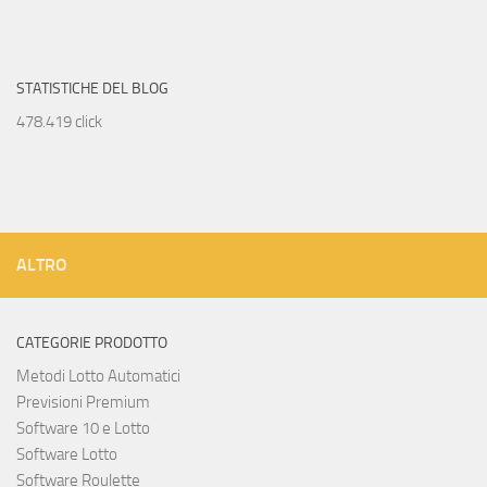
STATISTICHE DEL BLOG
478.419 click
ALTRO
CATEGORIE PRODOTTO
Metodi Lotto Automatici
Previsioni Premium
Software 10 e Lotto
Software Lotto
Software Roulette