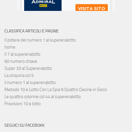
CLASSIFICA ARTICOLI E PAGINE
Il potere del numero 1 al superenalotto
home
Il 7 al superenalotto
60 numero chiave
Super 33 al Superenalotto
La cinquina col 5
il numero 1 al superenalotto
Metodo 10 e Lotto Con La Spia 9 Quattro Decine in Gioco
Le quattro colonne col 44 al superenalotto
Previsioni 10 e lotto
SEGUICI SU FACEBOKK