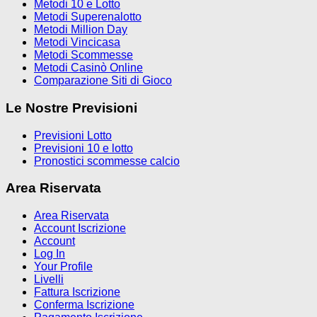
Metodi 10 e Lotto
Metodi Superenalotto
Metodi Million Day
Metodi Vincicasa
Metodi Scommesse
Metodi Casinò Online
Comparazione Siti di Gioco
Le Nostre Previsioni
Previsioni Lotto
Previsioni 10 e lotto
Pronostici scommesse calcio
Area Riservata
Area Riservata
Account Iscrizione
Account
Log In
Your Profile
Livelli
Fattura Iscrizione
Conferma Iscrizione