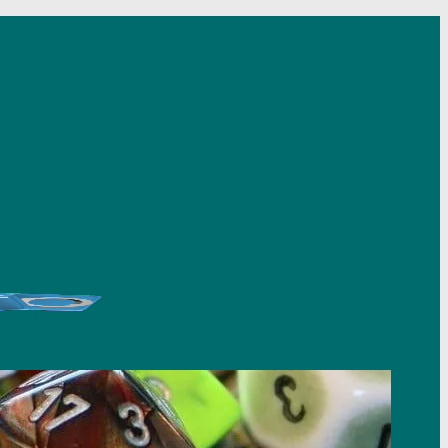
nsulta le
probabilità di vincita sito ADM