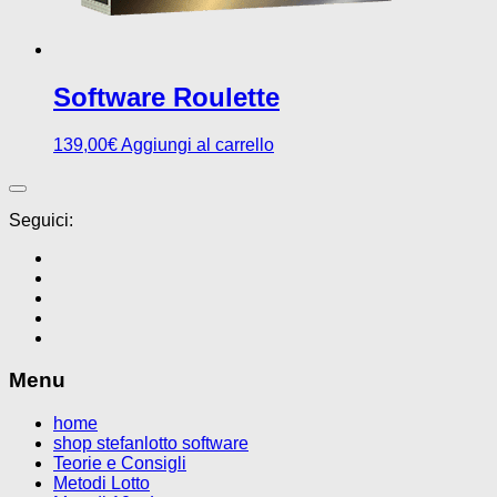
Software Roulette
139,00
€
Aggiungi al carrello
Seguici:
Menu
home
shop stefanlotto software
Teorie e Consigli
Metodi Lotto