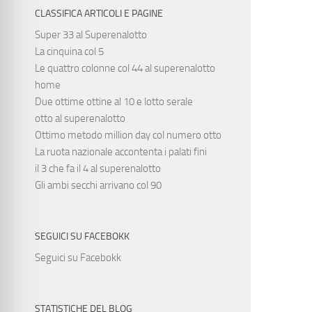
CLASSIFICA ARTICOLI E PAGINE
Super 33 al Superenalotto
La cinquina col 5
Le quattro colonne col 44 al superenalotto
home
Due ottime ottine al 10 e lotto serale
otto al superenalotto
Ottimo metodo million day col numero otto
La ruota nazionale accontenta i palati fini
il 3 che fa il 4 al superenalotto
Gli ambi secchi arrivano col 90
SEGUICI SU FACEBOKK
Seguici su Facebokk
STATISTICHE DEL BLOG