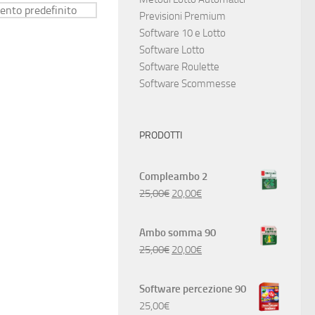
Previsioni Premium
Software 10 e Lotto
Software Lotto
Software Roulette
Software Scommesse
PRODOTTI
Compleambo 2
25,00
€
20,00
€
Ambo somma 90
25,00
€
20,00
€
Software percezione 90
25,00
€