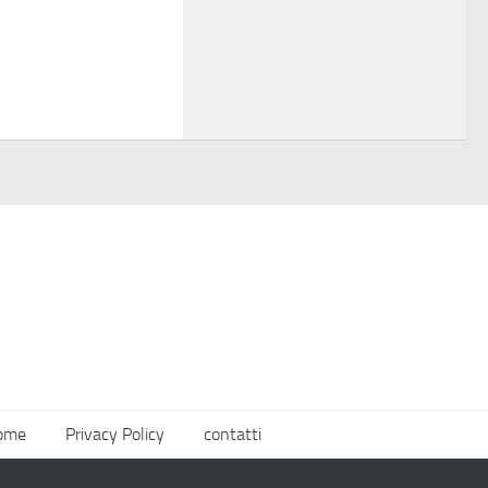
ome
Privacy Policy
contatti