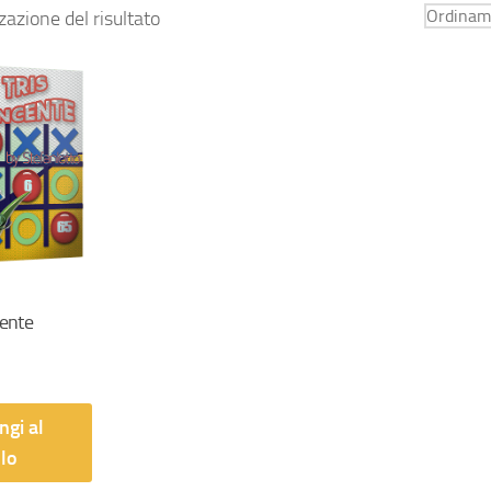
zazione del risultato
cente
ngi al
llo