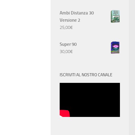
Ambi Distanza 30
Versione 2
25,00
€
Super 90
30,00
€
ISCRIVITI AL NOSTRO CANALE