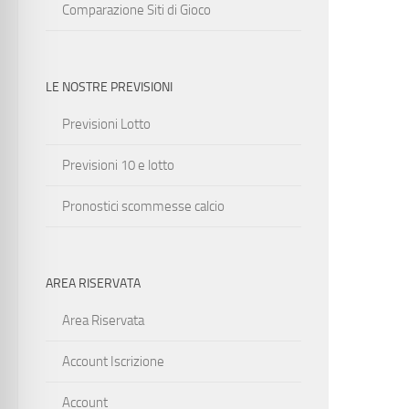
Comparazione Siti di Gioco
LE NOSTRE PREVISIONI
Previsioni Lotto
Previsioni 10 e lotto
Pronostici scommesse calcio
AREA RISERVATA
Area Riservata
Account Iscrizione
Account