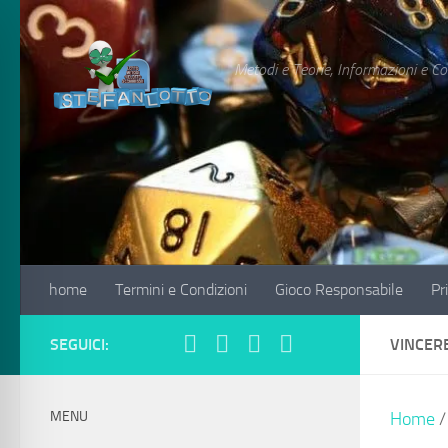
+18 Puoi giocare solo se maggiorenn
Salta al contenuto
Metodi e Teorie, Informazioni e Co
home
Termini e Condizioni
Gioco Responsabile
Pr
SEGUICI:
VINCER
MENU
Home
/