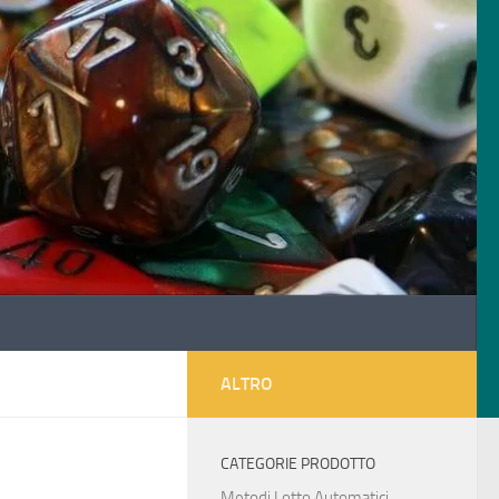
nsulta le
probabilità di vincita sito ADM
ALTRO
CATEGORIE PRODOTTO
Metodi Lotto Automatici