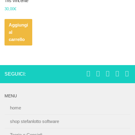
Tris Vincente
30,00
€
Aggiungi
al
carrello
SEGUICI:
MENU
home
shop stefanlotto software
Teorie e Consigli