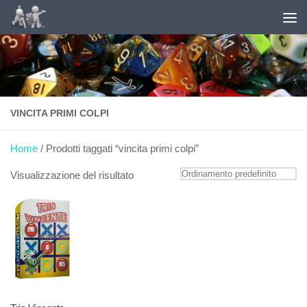
+18 Puoi giocare solo se maggiorenne - Il gioco
Salta al contenuto
può causare dipendenza patologica -
Consulta le
probabilità di vincita sito ADM
VINCITA PRIMI COLPI
Home
/ Prodotti taggati “vincita primi colpi”
Visualizzazione del risultato