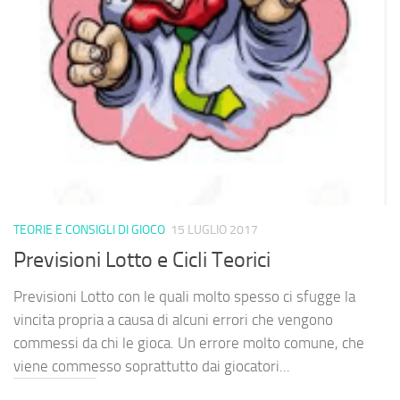
TEORIE E CONSIGLI DI GIOCO
15 LUGLIO 2017
Previsioni Lotto e Cicli Teorici
Previsioni Lotto con le quali molto spesso ci sfugge la
vincita propria a causa di alcuni errori che vengono
commessi da chi le gioca. Un errore molto comune, che
viene commesso soprattutto dai giocatori...