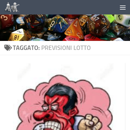
+18 Puoi giocare solo se maggiorenne - Il gioco
Salta al contenuto
può causare dipendenza patologica -
Consulta le
probabilità di vincita sito ADM
TAGGATO:
PREVISIONI LOTTO