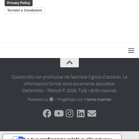
Privacy Policy
Termini e Condizioni
Questo sito non promuove né favorisce il gioco d'azzardo. Le
informazioni fornite sono puramente educative.
Stefanlotto - Metodi © 2026. Tutti i diritti riservati.
Powered by
- Progettato con il
tema Hueman