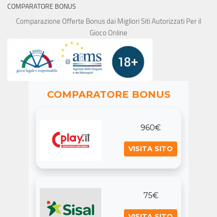
COMPARATORE BONUS
Comparazione Offerte Bonus dai Migliori Siti Autorizzati Per il
Gioco Online