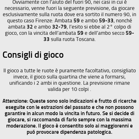
Ovviamente con l’aiuto del fuori 90, nei casi in cui è
necessario, venne fuori la seguente previsione, da giocare
esclusivamente sulla ruota dove era sortito il numero 90, in
questo caso Firenze: Ambata
59
e ambo
59-33
, nonché
ambata
32
e ambo
32-79
, l’esito si ebbe al 2° colpo di
gioco, con la vincita dell’ambata
59
e dell’ambo secco
59-
33
sulla ruota Toscana.
Consigli di gioco
Il gioco a tutte le ruote è puramente facoltativo, consigliato
invece, il gioco sulla quartina che viene a formarsi,
unificando i 2 ambi in questione. La previsione rimane
valida per 10 colpi .
Attenzione: Queste sono solo indicazioni e frutto di ricerche
eseguite con le estrazioni del passato e che non possono
garantire in alcun modo la vincita in futuro. Se si decide di
giocare, si raccomanda di farlo sempre con la massima
moderazione. Il gioco è consentito solo ai maggiorenni e
puó provocare dipendenza patologica.