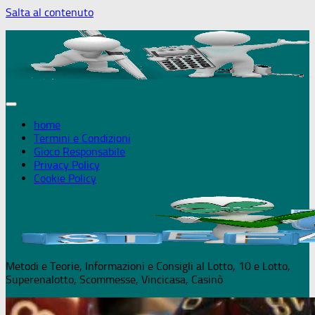
Salta al contenuto
+18 Puoi giocare solo se maggiorenne - 
home
Termini e Condizioni
Gioco Responsabile
Privacy Policy
Cookie Policy
Metodi e Teorie, Informazioni e Consigli al Lotto, 10 e Lotto,
Superenalotto, Scommesse, Vincicasa, Casinò