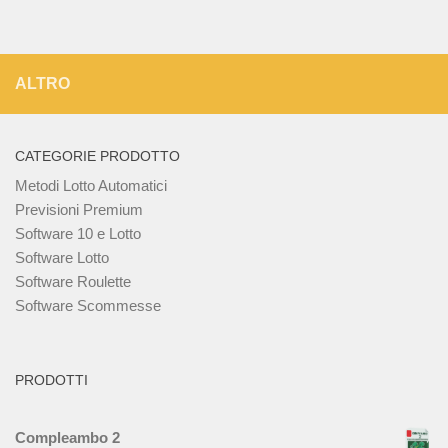
ALTRO
CATEGORIE PRODOTTO
Metodi Lotto Automatici
Previsioni Premium
Software 10 e Lotto
Software Lotto
Software Roulette
Software Scommesse
PRODOTTI
Compleambo 2