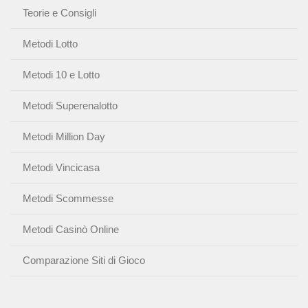
Teorie e Consigli
Metodi Lotto
Metodi 10 e Lotto
Metodi Superenalotto
Metodi Million Day
Metodi Vincicasa
Metodi Scommesse
Metodi Casinò Online
Comparazione Siti di Gioco