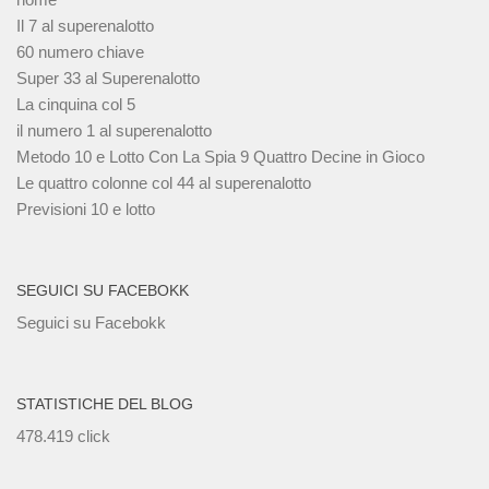
Il 7 al superenalotto
60 numero chiave
Super 33 al Superenalotto
La cinquina col 5
il numero 1 al superenalotto
Metodo 10 e Lotto Con La Spia 9 Quattro Decine in Gioco
Le quattro colonne col 44 al superenalotto
Previsioni 10 e lotto
SEGUICI SU FACEBOKK
Seguici su Facebokk
STATISTICHE DEL BLOG
478.419 click