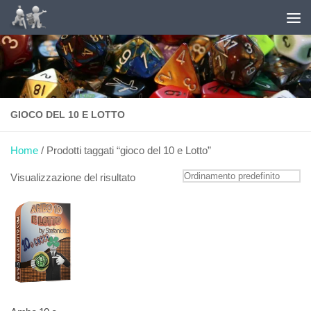
+18 Puoi giocare solo se maggiorenne - Il gioco
Salta al contenuto
può causare dipendenza patologica -
Consulta le
probabilità di vincita sito ADM
GIOCO DEL 10 E LOTTO
Home
/ Prodotti taggati “gioco del 10 e Lotto”
Visualizzazione del risultato