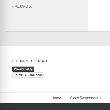
478.305 click
DOCUMENTI E CONTATTI
Privacy Policy
Termini e Condizioni
Home
Gioco Responsabile