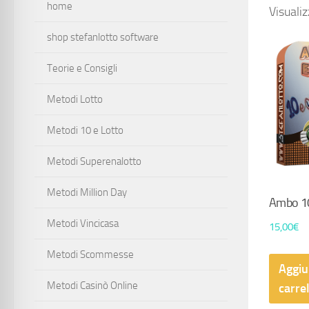
home
Visualiz
shop stefanlotto software
Teorie e Consigli
Metodi Lotto
Metodi 10 e Lotto
Metodi Superenalotto
Metodi Million Day
Ambo 10
Metodi Vincicasa
15,00
€
Metodi Scommesse
Aggiu
Metodi Casinò Online
carre