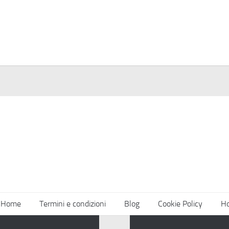
Home
Termini e condizioni
Blog
Cookie Policy
H