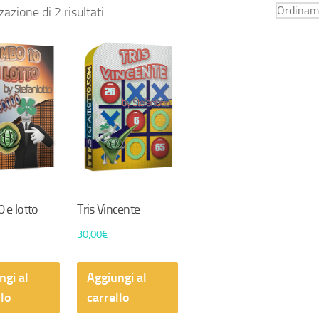
zazione di 2 risultati
 e lotto
Tris Vincente
30,00
€
ngi al
Aggiungi al
llo
carrello