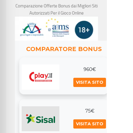
Comparazione Offerte Bonus dai Migliori Siti
Autorizzati Per il Gioco Online