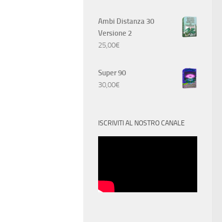
Ambi Distanza 30
Versione 2
25,00
€
Super 90
30,00
€
ISCRIVITI AL NOSTRO CANALE