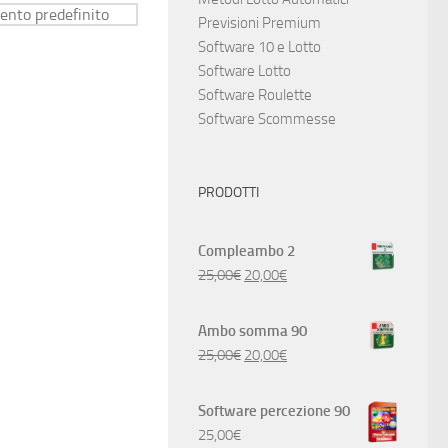
Previsioni Premium
Software 10 e Lotto
Software Lotto
Software Roulette
Software Scommesse
PRODOTTI
Compleambo 2
25,00
€
20,00
€
Ambo somma 90
25,00
€
20,00
€
Software percezione 90
25,00
€