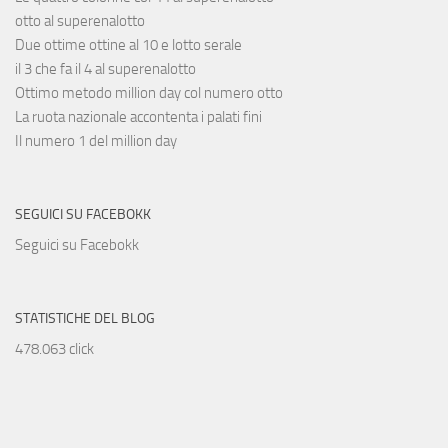
otto al superenalotto
Due ottime ottine al 10 e lotto serale
il 3 che fa il 4 al superenalotto
Ottimo metodo million day col numero otto
La ruota nazionale accontenta i palati fini
Il numero 1 del million day
SEGUICI SU FACEBOKK
Seguici su Facebokk
STATISTICHE DEL BLOG
478.063 click