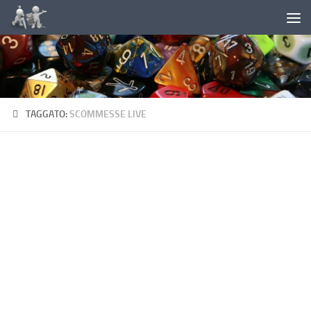
+18 Puoi giocare solo se maggiorenne - Il gioco
Salta al contenuto
può causare dipendenza patologica -
Consulta le
probabilità di vincita sito ADM
TAGGATO:
SCOMMESSE LIVE