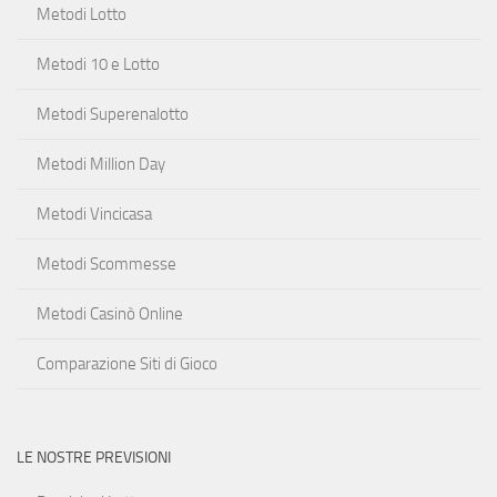
Metodi Lotto
Metodi 10 e Lotto
Metodi Superenalotto
Metodi Million Day
Metodi Vincicasa
Metodi Scommesse
Metodi Casinò Online
Comparazione Siti di Gioco
LE NOSTRE PREVISIONI