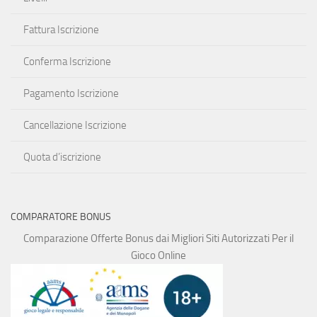
Fattura Iscrizione
Conferma Iscrizione
Pagamento Iscrizione
Cancellazione Iscrizione
Quota d’iscrizione
COMPARATORE BONUS
Comparazione Offerte Bonus dai Migliori Siti Autorizzati Per il
Gioco Online